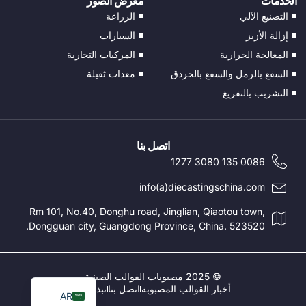
الخدمات
معرض الصور
CS
التصنيع الآلي
الزراعة
EN_GB
إزالة الأزيز
السيارات
HU
المعالجة الحرارية
المركبات التجارية
PT
السفع بالرمل والسفع بالخردق
معدات ثقيلة
التشريب بالتفريغ
TR
PL
NL
اتصل بنا
RU
0086 135 3080 1277
DE
info(a)diecastingschina.com
ES
Rm 101, No.40, Donghu road, Jinglian, Qiaotou town,
Dongguan city, Guangdong Province, China. 523520.
FR
IT
EN
© 2025 مصبوبات القوالب الصينية
أخبار القوالب المصبوبة
اتصل بنا
نبذة عن
AR