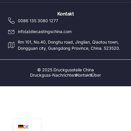
CS
EN_GB
Kontakt
HU
0086 135 3080 1277
PT
info(a)diecastingschina.com
AR
Rm 101, No.40, Donghu road, Jinglian, Qiaotou town,
Dongguan city, Guangdong Province, China. 523520.
TR
PL
NL
© 2025 Druckgussteile China
Druckguss-Nachrichten
Kontakt
Über
RU
ES
FR
IT
EN
DE