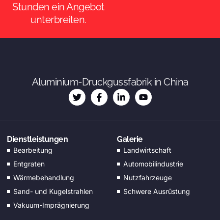
Stunden ein Angebot
unterbreiten.
ES_MX
Aluminium-Druckgussfabrik in China
RO
NB
SV
Dienstleistungen
Galerie
KO
Bearbeitung
Landwirtschaft
JA
Entgraten
Automobilindustrie
DA
Wärmebehandlung
Nutzfahrzeuge
FI
Sand- und Kugelstrahlen
Schwere Ausrüstung
Vakuum-Imprägnierung
EL