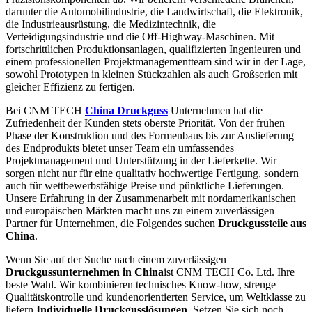
darunter die Automobilindustrie, die Landwirtschaft, die Elektronik,
die Industrieausrüstung, die Medizintechnik, die
Verteidigungsindustrie und die Off-Highway-Maschinen. Mit
fortschrittlichen Produktionsanlagen, qualifizierten Ingenieuren und
einem professionellen Projektmanagementteam sind wir in der Lage,
sowohl Prototypen in kleinen Stückzahlen als auch Großserien mit
gleicher Effizienz zu fertigen.
Bei CNM TECH
China Druckguss
Unternehmen hat die
Zufriedenheit der Kunden stets oberste Priorität. Von der frühen
Phase der Konstruktion und des Formenbaus bis zur Auslieferung
des Endprodukts bietet unser Team ein umfassendes
Projektmanagement und Unterstützung in der Lieferkette. Wir
sorgen nicht nur für eine qualitativ hochwertige Fertigung, sondern
auch für wettbewerbsfähige Preise und pünktliche Lieferungen.
Unsere Erfahrung in der Zusammenarbeit mit nordamerikanischen
und europäischen Märkten macht uns zu einem zuverlässigen
Partner für Unternehmen, die Folgendes suchen
Druckgussteile aus
China
.
Wenn Sie auf der Suche nach einem zuverlässigen
Druckgussunternehmen in China
ist CNM TECH Co. Ltd. Ihre
beste Wahl. Wir kombinieren technisches Know-how, strenge
Qualitätskontrolle und kundenorientierten Service, um Weltklasse zu
liefern
Individuelle Druckgusslösungen
. Setzen Sie sich noch