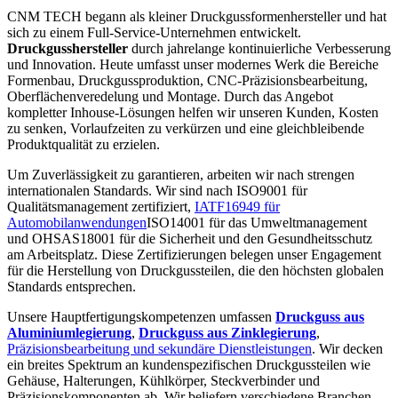
CNM TECH begann als kleiner Druckgussformenhersteller und hat
sich zu einem Full-Service-Unternehmen entwickelt.
Druckgusshersteller
durch jahrelange kontinuierliche Verbesserung
und Innovation. Heute umfasst unser modernes Werk die Bereiche
Formenbau, Druckgussproduktion, CNC-Präzisionsbearbeitung,
Oberflächenveredelung und Montage. Durch das Angebot
kompletter Inhouse-Lösungen helfen wir unseren Kunden, Kosten
zu senken, Vorlaufzeiten zu verkürzen und eine gleichbleibende
Produktqualität zu erzielen.
Um Zuverlässigkeit zu garantieren, arbeiten wir nach strengen
internationalen Standards. Wir sind nach ISO9001 für
Qualitätsmanagement zertifiziert,
IATF16949 für
Automobilanwendungen
ISO14001 für das Umweltmanagement
und OHSAS18001 für die Sicherheit und den Gesundheitsschutz
am Arbeitsplatz. Diese Zertifizierungen belegen unser Engagement
für die Herstellung von Druckgussteilen, die den höchsten globalen
Standards entsprechen.
Unsere Hauptfertigungskompetenzen umfassen
Druckguss aus
Aluminiumlegierung
,
Druckguss aus Zinklegierung
,
Präzisionsbearbeitung und sekundäre Dienstleistungen
. Wir decken
ein breites Spektrum an kundenspezifischen Druckgussteilen wie
Gehäuse, Halterungen, Kühlkörper, Steckverbinder und
Präzisionskomponenten ab. Wir beliefern verschiedene Branchen,