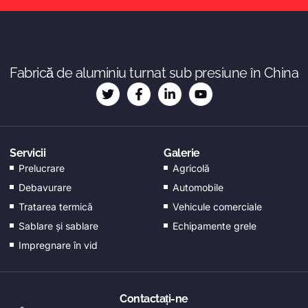
ES_MX
NB
Fabrică de aluminiu turnat sub presiune în China
SV
KO
JA
DA
Servicii
Galerie
FI
Prelucrare
Agricolă
EL
Debavurare
Automobile
Tratarea termică
Vehicule comerciale
CS
Sablare și sablare
Echipamente grele
EN_GB
Impregnare în vid
HU
PT
AR
Contactați-ne