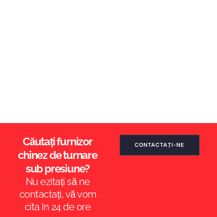
Căutați furnizor
CONTACTAȚI-NE
chinez de turnare
sub presiune?
Nu ezitați să ne
contactați, vă vom
cita în 24 de ore