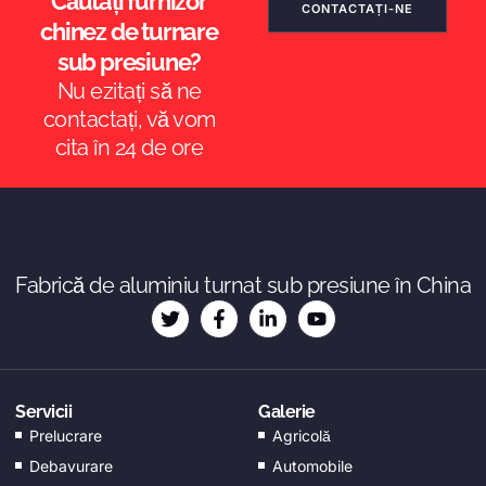
Căutați furnizor
CONTACTAȚI-NE
chinez de turnare
sub presiune?
Nu ezitați să ne
ES_MX
contactați, vă vom
NB
cita în 24 de ore
SV
KO
JA
DA
Fabrică de aluminiu turnat sub presiune în China
FI
EL
CS
Servicii
Galerie
EN_GB
Prelucrare
Agricolă
HU
Debavurare
Automobile