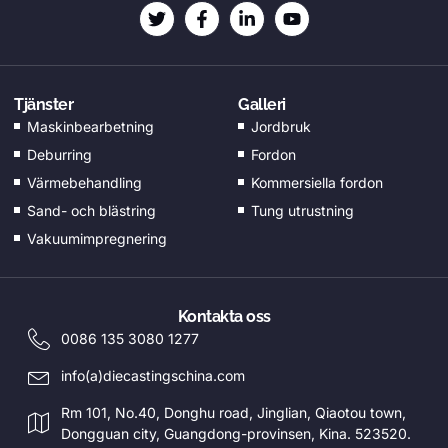
NB
KO
JA
Tjänster
Galleri
DA
Maskinbearbetning
Jordbruk
FI
Deburring
Fordon
EL
Värmebehandling
Kommersiella fordon
Sand- och blästring
Tung utrustning
CS
Vakuumimpregnering
EN_GB
HU
PT
Kontakta oss
0086 135 3080 1277
AR
info(a)diecastingschina.com
TR
PL
Rm 101, No.40, Donghu road, Jinglian, Qiaotou town,
Dongguan city, Guangdong-provinsen, Kina. 523520.
NL