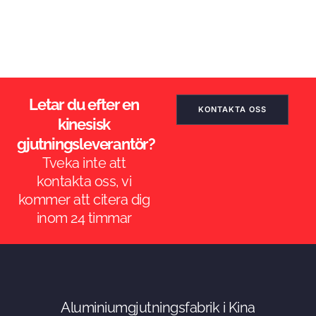
Letar du efter en
KONTAKTA OSS
kinesisk
gjutningsleverantör?
Tveka inte att
kontakta oss, vi
kommer att citera dig
inom 24 timmar
ES_MX
RO
Aluminiumgjutningsfabrik i Kina