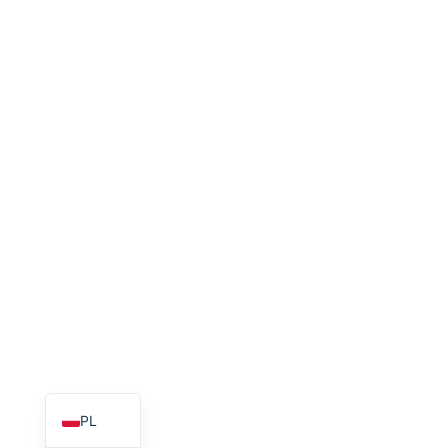
EN_GB
HU
PT
AR
TR
NL
RU
DE
ES
FR
IT
EN
PL