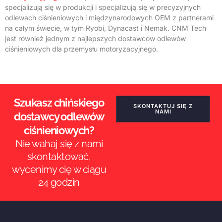
specjalizują się w produkcji i specjalizują się w precyzyjnych
odlewach ciśnieniowych i międzynarodowych OEM z partnerami
na całym świecie, w tym Ryobi, Dynacast i Nemak. CNM Tech
jest również jednym z najlepszych dostawców odlewów
ciśnieniowych dla przemysłu motoryzacyjnego.
Szukasz chińskiego
SKONTAKTUJ SIĘ Z
NAMI
dostawcy odlewów
ciśnieniowych?
Nie wahaj się z nami
skontaktować,
ES_MX
wycenimy cię w ciągu
24 godzin
RO
NB
SV