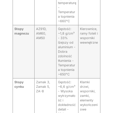
temperaturę
-
Temperatur
a topnienia
~660°C
Stopy
AZ91D,
Gęstość:
Kierownice,
magnezu
AM60,
~1,8 g/cm³
ramy foteli i
AM50
- 33%
wsporniki
lżejszy od
wewnętrzne
aluminium -
Dobra
zdolność
tłumienia -
Temperatur
a topnienia
~650°C
Stopy
Zamak 3,
Gęstość:
Klamki
cynku
Zamak 5,
~6,6 g/cm³
drzwi,
ZA-8
- Wysoka
wsporniki,
wytrzymało
zamki,
ść i
elementy
dokładność
wykończeni
detali -
owe