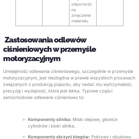
odporność
na
zmęczenie
materiału
Zastosowania odlewów
ciśnieniowych w przemyśle
motoryzacyjnym
Umiejętność odlewania ciśnieniowego, szczególnie w przemyśle
motoryzacyjnym, jest niezbędna w prawie wszystkich procesach
związanych z produkcją pojazdu, aby nadać mu wytrzymałość,
precyzję i wydajność, która jest lekka. Typowe części
samochodowe odlewane ciśnieniowo to:
Komponenty silnika:
Miski olejowe, głowice
cylindrów i bloki silnika.
Komponenty skrzyni biegów:
Pokrywy i obudowy