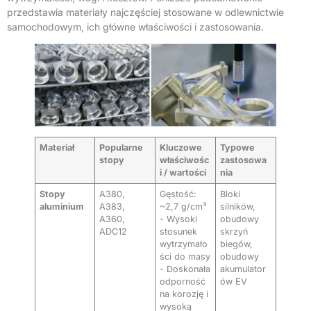
przedstawia materiały najczęściej stosowane w odlewnictwie
samochodowym, ich główne właściwości i zastosowania.
Materiał
Popularne
Kluczowe
Typowe
stopy
właściwośc
zastosowa
i / wartości
nia
Stopy
A380,
Gęstość:
Bloki
aluminium
A383,
~2,7 g/cm³
silników,
A360,
- Wysoki
obudowy
ADC12
stosunek
skrzyń
wytrzymało
biegów,
ści do masy
obudowy
- Doskonała
akumulator
odporność
ów EV
na korozję i
wysoką