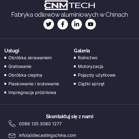
KO
Fabryka odlewów aluminiowych w Chinach
JA
DA
FI
EL
Usługi
Galeria
Obróbka skrawaniem
Rolnictwo
CS
Gratowanie
Motoryzacja
EN_GB
Obróbka cieplna
Pojazdy użytkowe
HU
Piaskowanie i śrutowanie
Ciężki sprzęt
PT
Impregnacja próżniowa
AR
TR
Skontaktuj się z nami
NL
0086 135 3080 1277
RU
info(a)diecastingschina.com