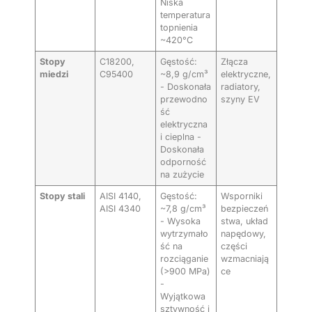
Niska
temperatura
topnienia
~420°C
Stopy
C18200,
Gęstość:
Złącza
miedzi
C95400
~8,9 g/cm³
elektryczne,
- Doskonała
radiatory,
przewodno
szyny EV
ść
elektryczna
i cieplna -
Doskonała
odporność
na zużycie
Stopy stali
AISI 4140,
Gęstość:
Wsporniki
AISI 4340
~7,8 g/cm³
bezpieczeń
- Wysoka
stwa, układ
wytrzymało
napędowy,
ść na
części
rozciąganie
wzmacniają
(>900 MPa)
ce
-
Wyjątkowa
sztywność i