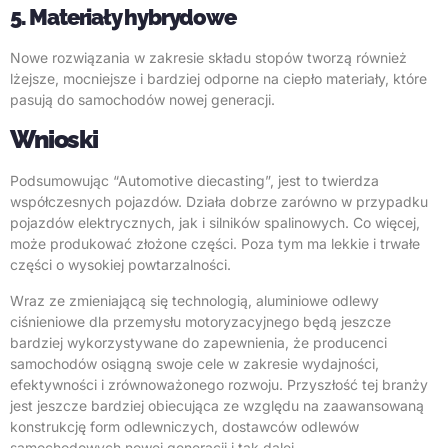
5. Materiały hybrydowe
Nowe rozwiązania w zakresie składu stopów tworzą również
lżejsze, mocniejsze i bardziej odporne na ciepło materiały, które
pasują do samochodów nowej generacji.
Wnioski
Podsumowując “Automotive diecasting”, jest to twierdza
współczesnych pojazdów. Działa dobrze zarówno w przypadku
pojazdów elektrycznych, jak i silników spalinowych. Co więcej,
może produkować złożone części. Poza tym ma lekkie i trwałe
części o wysokiej powtarzalności.
Wraz ze zmieniającą się technologią, aluminiowe odlewy
ciśnieniowe dla przemysłu motoryzacyjnego będą jeszcze
bardziej wykorzystywane do zapewnienia, że producenci
samochodów osiągną swoje cele w zakresie wydajności,
efektywności i zrównoważonego rozwoju. Przyszłość tej branży
jest jeszcze bardziej obiecująca ze względu na zaawansowaną
konstrukcję form odlewniczych, dostawców odlewów
samochodowych nowej generacji i tak dalej.