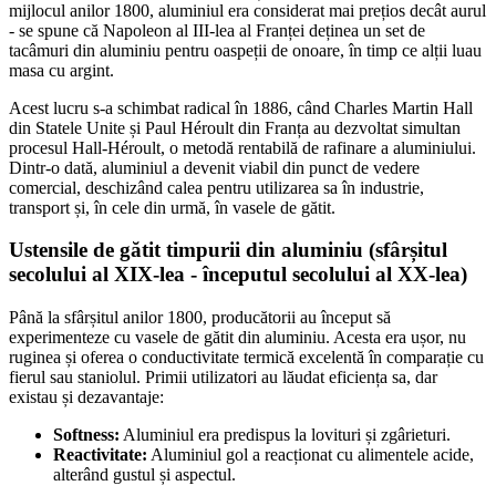
mijlocul anilor 1800, aluminiul era considerat mai prețios decât aurul
- se spune că Napoleon al III-lea al Franței deținea un set de
tacâmuri din aluminiu pentru oaspeții de onoare, în timp ce alții luau
masa cu argint.
Acest lucru s-a schimbat radical în 1886, când Charles Martin Hall
din Statele Unite și Paul Héroult din Franța au dezvoltat simultan
procesul Hall-Héroult, o metodă rentabilă de rafinare a aluminiului.
Dintr-o dată, aluminiul a devenit viabil din punct de vedere
comercial, deschizând calea pentru utilizarea sa în industrie,
transport și, în cele din urmă, în vasele de gătit.
Ustensile de gătit timpurii din aluminiu (sfârșitul
secolului al XIX-lea - începutul secolului al XX-lea)
Până la sfârșitul anilor 1800, producătorii au început să
experimenteze cu vasele de gătit din aluminiu. Acesta era ușor, nu
ruginea și oferea o conductivitate termică excelentă în comparație cu
fierul sau staniolul. Primii utilizatori au lăudat eficiența sa, dar
existau și dezavantaje:
Softness:
Aluminiul era predispus la lovituri și zgârieturi.
Reactivitate:
Aluminiul gol a reacționat cu alimentele acide,
alterând gustul și aspectul.