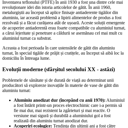
Inventarea teflonului (PTFE) în anii 1930 a fost una dintre cele mai
revoluționare idei din istoria articolelor de gătit. În anii 1960,
metalurgiștii au început să aplice finisaje antiaderente tigăilor din
aluminiu, iar această problemă a lipirii alimentelor de produs a fost
rezolvată și a făcut curățarea atât de ușoară. Aceste soluții emergente
de acoperire antiaderentă erau foarte compatibile cu aluminiul turnat,
a cărui lejeritate și penetrare a căldurii se asemănau cel mai mult cu
aluminiul turnat ca substrat.
Aceasta a fost perioada în care ustensilele de gătit din aluminiu
turnat, în special tigăile de prăjit și cratițele, au început să aibă loc la
domiciliu în întreaga lume.
Evoluții moderne (sfârșitul secolului XX - astăzi)
Problemele de sănătate și de durată de viață au determinat unii
producători să exploreze inovațiile în materie de vase de gătit din
aluminiu turnat:
Aluminiu anodizat dur (începând cu anii 1970):
Aluminiul
a fost întărit printr-un proces electrochimic care i-a permis să
fie mai dur, mai rezistent la zgârieturi și mai reactiv. O
versiune mai sigură și durabilă a aluminiului gol a fost
realizată din aluminiu turnat anodizat dur.
Acoperiri ecologice:
Tendința din ultimii ani a fost către