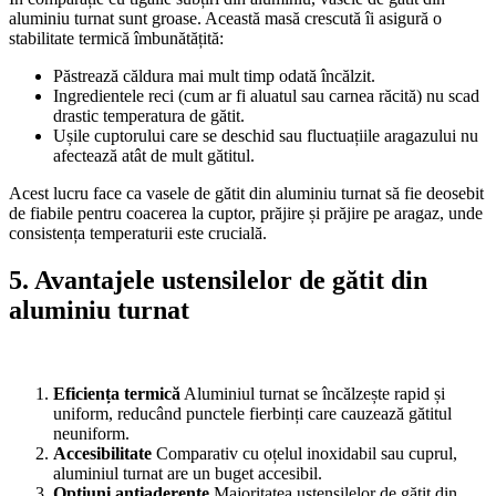
aluminiu turnat sunt groase. Această masă crescută îi asigură o
stabilitate termică îmbunătățită:
Păstrează căldura mai mult timp odată încălzit.
Ingredientele reci (cum ar fi aluatul sau carnea răcită) nu scad
drastic temperatura de gătit.
Ușile cuptorului care se deschid sau fluctuațiile aragazului nu
afectează atât de mult gătitul.
Acest lucru face ca vasele de gătit din aluminiu turnat să fie deosebit
de fiabile pentru coacerea la cuptor, prăjire și prăjire pe aragaz, unde
consistența temperaturii este crucială.
5. Avantajele ustensilelor de gătit din
aluminiu turnat
Eficiența termică
Aluminiul turnat se încălzește rapid și
uniform, reducând punctele fierbinți care cauzează gătitul
neuniform.
Accesibilitate
Comparativ cu oțelul inoxidabil sau cuprul,
aluminiul turnat are un buget accesibil.
Opțiuni antiaderente
Majoritatea ustensilelor de gătit din