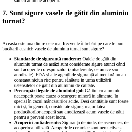
sau cu anumite acoperiri.
7. Sunt sigure vasele de gătit din aluminiu
turnat?
Aceasta este una dintre cele mai frecvente întrebări pe care le pun
bucătarii casnici: vasele de aluminiu turnat sunt sigure?
Standarde de siguranță moderne:
Oalele de gătit din
aluminiu turnat de astăzi sunt considerate sigure atunci când
sunt acoperite corespunzător (antiaderente, ceramice sau
anodizate). FDA și alte agenții de siguranță alimentară nu au
constatat niciun risc pentru sănătate în urma utilizării
ustensilelor de gătit din aluminiu de calitate.
Preocupări legate de aluminiul gol:
Gătitul cu aluminiu
neacoperit poate cauza o scurgere minoră în alimente, în
special în cazul mâncărurilor acide. Deși cantitățile sunt foarte
mici și, în general, considerate sigure, majoritatea
producătorilor acoperă sau anodizează acum vasele de gătit
pentru a preveni acest lucru.
Acoperiri antiaderente:
Siguranța depinde, de asemenea, de
acoperirea utilizată. Acoperirile ceramice sunt nereactive și