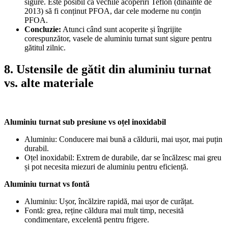
sigure. Este posibil ca vechile acoperiri Teflon (dinainte de
2013) să fi conținut PFOA, dar cele moderne nu conțin
PFOA.
Concluzie:
Atunci când sunt acoperite și îngrijite
corespunzător, vasele de aluminiu turnat sunt sigure pentru
gătitul zilnic.
8. Ustensile de gătit din aluminiu turnat
vs. alte materiale
Aluminiu turnat sub presiune vs oțel inoxidabil
Aluminiu: Conducere mai bună a căldurii, mai ușor, mai puțin
durabil.
Oțel inoxidabil: Extrem de durabile, dar se încălzesc mai greu
și pot necesita miezuri de aluminiu pentru eficiență.
Aluminiu turnat vs fontă
Aluminiu: Ușor, încălzire rapidă, mai ușor de curățat.
Fontă: grea, reține căldura mai mult timp, necesită
condimentare, excelentă pentru frigere.