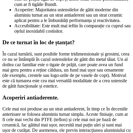
cum ar fi tigăile Bundt.
Acoperire: Majoritatea ustensilelor de gătit moderne din
aluminiu turnat au un strat antiaderent sau un strat ceramic
aplicat pentru a le îmbunătăți performanța și reactivitatea.
Accesibilitate: Este mult mai ieftin în comparație cu cuprul sau
oțelul inoxidabil costisitor.
De ce turnat în loc de ștanțat?
În cazul turnării, sunt posibile forme tridimensionale și grosimi, ceea
ce nu se întâmplă în cazul ustensilelor de gătit din metal tăiat. Un al
doilea caz familiar este o tigaie de prăjit, care poate avea un fund
mai greu pentru a reține căldura, un fund mai ușor sau ornamente
(de exemplu, crestele sau logo-urile de pe vasele de copt). Motivul
este că turnarea este cea mai versatilă modalitate de a crea ustensile
de gătit funcționale și estetice.
Acoperiri antiaderente.
Cele mai noi produse au un strat antiaderent, în timp ce în deceniile
anterioare se folosea aluminiu turnat simplu. Aceste finisaje, cum ar
fi cele mai vechi din PTFE (teflon) și cele mai noi pe bază de
ceramică, fac gătitul mai ușor, necesită mai puțin ulei și sunt mai
ușor de curățat. De asemenea, ele previn interacțiunea aluminiului cu