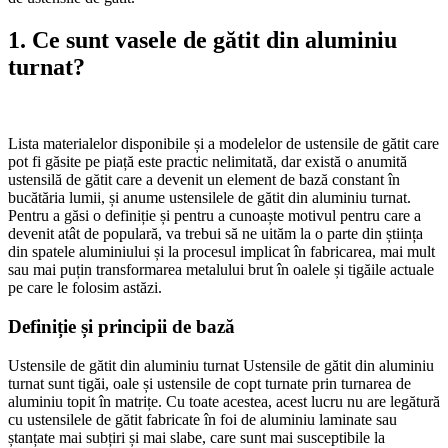
1. Ce sunt vasele de gătit din aluminiu
turnat?
Lista materialelor disponibile și a modelelor de ustensile de gătit care
pot fi găsite pe piață este practic nelimitată, dar există o anumită
ustensilă de gătit care a devenit un element de bază constant în
bucătăria lumii, și anume ustensilele de gătit din aluminiu turnat.
Pentru a găsi o definiție și pentru a cunoaște motivul pentru care a
devenit atât de populară, va trebui să ne uităm la o parte din știința
din spatele aluminiului și la procesul implicat în fabricarea, mai mult
sau mai puțin transformarea metalului brut în oalele și tigăile actuale
pe care le folosim astăzi.
Definiție și principii de bază
Ustensile de gătit din aluminiu turnat Ustensile de gătit din aluminiu
turnat sunt tigăi, oale și ustensile de copt turnate prin turnarea de
aluminiu topit în matrițe. Cu toate acestea, acest lucru nu are legătură
cu ustensilele de gătit fabricate în foi de aluminiu laminate sau
ștanțate mai subțiri și mai slabe, care sunt mai susceptibile la