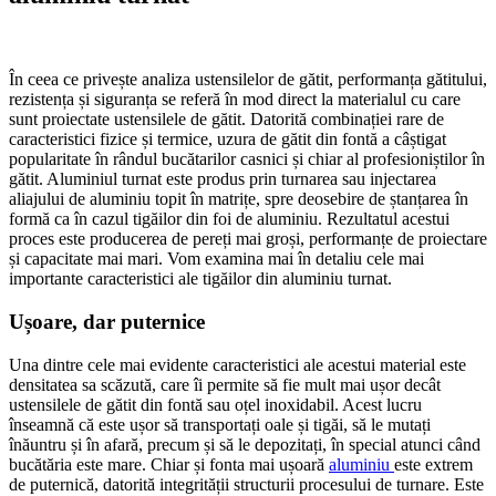
În ceea ce privește analiza ustensilelor de gătit, performanța gătitului,
rezistența și siguranța se referă în mod direct la materialul cu care
sunt proiectate ustensilele de gătit. Datorită combinației rare de
caracteristici fizice și termice, uzura de gătit din fontă a câștigat
popularitate în rândul bucătarilor casnici și chiar al profesioniștilor în
gătit. Aluminiul turnat este produs prin turnarea sau injectarea
aliajului de aluminiu topit în matrițe, spre deosebire de ștanțarea în
formă ca în cazul tigăilor din foi de aluminiu. Rezultatul acestui
proces este producerea de pereți mai groși, performanțe de proiectare
și capacitate mai mari. Vom examina mai în detaliu cele mai
importante caracteristici ale tigăilor din aluminiu turnat.
Ușoare, dar puternice
Una dintre cele mai evidente caracteristici ale acestui material este
densitatea sa scăzută, care îi permite să fie mult mai ușor decât
ustensilele de gătit din fontă sau oțel inoxidabil. Acest lucru
înseamnă că este ușor să transportați oale și tigăi, să le mutați
înăuntru și în afară, precum și să le depozitați, în special atunci când
bucătăria este mare. Chiar și fonta mai ușoară
aluminiu
este extrem
de puternică, datorită integrității structurii procesului de turnare. Este