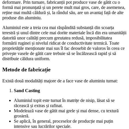
deformare. Prin turnare, fabricanții pot produce vase de gătit cu o
formă mai pronunțată și un perete mult mai gros, care, de asemenea,
reține mai multă căldură și, la rândul său, are un avantaj față de alte
produse din aluminiu.
Aluminiul este a treia cea mai răspândită substanță din scoarța
terestră și unul dintre cele mai dorite materiale încă din era umanității
datorită unor calități precum greutatea redusă, imposibilitatea
formării ruginei și nivelul ridicat de conductivitate termică. Toate
proprietățile menționate mai sus îl fac deosebit de valoros în ceea ce
privește vasele de gătit care trebuie să se încălzească rapid și să
distribuie căldura uniform.
Metode de fabricație
Există două modalități majore de a face vase de aluminiu turnat:
Sand Casting
Aluminiul topit este turnat în matrițe de nisip, lăsat să se
răcească și extras și rafinat.
Modelează vase de gătit mai grele și mai dense, cu textură
grosieră.
Se aplică, în general, proceselor de producție mai puțin
intensive sau lucrărilor speciale.