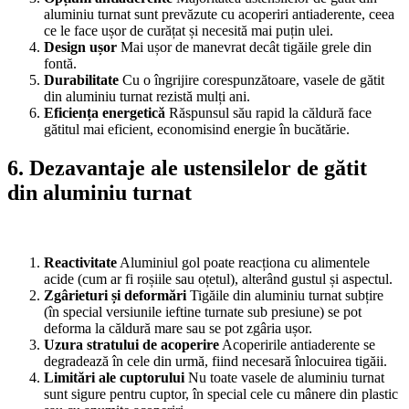
aluminiu turnat sunt prevăzute cu acoperiri antiaderente, ceea
ce le face ușor de curățat și necesită mai puțin ulei.
Design ușor
Mai ușor de manevrat decât tigăile grele din
fontă.
Durabilitate
Cu o îngrijire corespunzătoare, vasele de gătit
din aluminiu turnat rezistă mulți ani.
Eficiența energetică
Răspunsul său rapid la căldură face
gătitul mai eficient, economisind energie în bucătărie.
6. Dezavantaje ale ustensilelor de gătit
din aluminiu turnat
Reactivitate
Aluminiul gol poate reacționa cu alimentele
acide (cum ar fi roșiile sau oțetul), alterând gustul și aspectul.
Zgârieturi și deformări
Tigăile din aluminiu turnat subțire
(în special versiunile ieftine turnate sub presiune) se pot
deforma la căldură mare sau se pot zgâria ușor.
Uzura stratului de acoperire
Acoperirile antiaderente se
degradează în cele din urmă, fiind necesară înlocuirea tigăii.
Limitări ale cuptorului
Nu toate vasele de aluminiu turnat
sunt sigure pentru cuptor, în special cele cu mânere din plastic