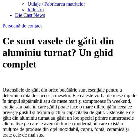
Utilaje / Fabricarea matrițelor
Industrii
Die Cast News
Persoană de contact
Ce sunt vasele de gătit din
aluminiu turnat? Un ghid
complet
Ustensilele de gătit din orice bucătărie sunt esențiale pentru a
determina rata de succes a meselor. Fie că este vorba de mese rapide
în timpul săptămânii sau de mese mari și somptuoase în weekend,
cratița sau oala în care gătiți poate face o mare diferență în ceea ce
privește gustul și textura și chiar capacitatea de gătit. Ustensilele de
gătit din aluminiu turnat au găsit un loc special printre numeroasele
alternative pe care le avem în lumea modernă, în care există o
mulțime de produse din oțel inoxidabil, cupru, fontă, ceramică și
toate cele de mai sus.