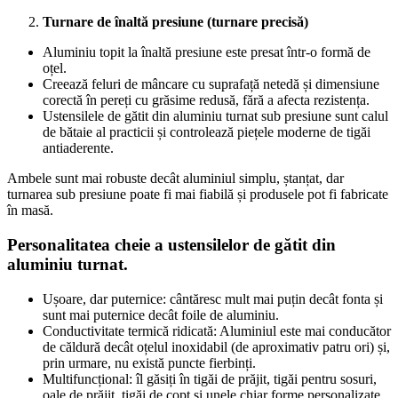
Turnare de înaltă presiune (turnare precisă)
Aluminiu topit la înaltă presiune este presat într-o formă de
oțel.
Creează feluri de mâncare cu suprafață netedă și dimensiune
corectă în pereți cu grăsime redusă, fără a afecta rezistența.
Ustensilele de gătit din aluminiu turnat sub presiune sunt calul
de bătaie al practicii și controlează piețele moderne de tigăi
antiaderente.
Ambele sunt mai robuste decât aluminiul simplu, ștanțat, dar
turnarea sub presiune poate fi mai fiabilă și produsele pot fi fabricate
în masă.
Personalitatea cheie a ustensilelor de gătit din
aluminiu turnat.
Ușoare, dar puternice: cântăresc mult mai puțin decât fonta și
sunt mai puternice decât foile de aluminiu.
Conductivitate termică ridicată: Aluminiul este mai conducător
de căldură decât oțelul inoxidabil (de aproximativ patru ori) și,
prin urmare, nu există puncte fierbinți.
Multifuncțional: îl găsiți în tigăi de prăjit, tigăi pentru sosuri,
oale de prăjit, tigăi de copt și unele chiar forme personalizate,