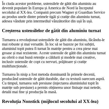
În ciuda acestor probleme, ustensilele de gătit din aluminiu au
devenit populare în Europa și America de Nord la începutul
secolului al XX-lea. Companii precum Wagner și Guardian Service
au produs unele dintre primele tigăi și cratițe din aluminiu turnat,
adesea vândute prin intermediul vânzătorilor din ușă în ușă.
Creșterea ustensilelor de gătit din aluminiu turnat
Turnarea a revoluționat ustensilele de gătit din aluminiu, făcându-le
mai robuste și mai versatile. În loc să se bazeze pe foi subțiri,
aluminiul topit putea fi turnat în matrițe pentru a crea piese mai
groase și mai rezistente. Aceste ustensile de gătit din aluminiu turnat
au oferit o mai bună retenție a căldurii și modele mai creative,
inclusiv ustensile de copt cu nervuri, prăjitoare și cratițe
multifuncționale.
Turnarea în nisip a fost metoda dominantă în primele decenii,
producând ustensile de gătit durabile, dar cu textură oarecum aspră.
Cu timpul, turnarea sub presiune (injectarea aluminiului topit în
matrițe sub presiune) a permis obținerea unor finisaje mai netede,
detalii mai fine și producția în masă.
Revoluția Nonstick (mijlocul secolului al XX-lea)