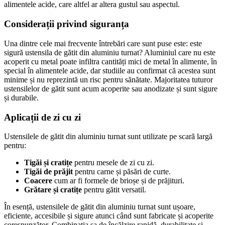
alimentele acide, care altfel ar altera gustul sau aspectul.
Considerații privind siguranța
Una dintre cele mai frecvente întrebări care sunt puse este: este
sigură ustensila de gătit din aluminiu turnat? Aluminiul care nu este
acoperit cu metal poate infiltra cantități mici de metal în alimente, în
special în alimentele acide, dar studiile au confirmat că acestea sunt
minime și nu reprezintă un risc pentru sănătate. Majoritatea tuturor
ustensilelor de gătit sunt acum acoperite sau anodizate și sunt sigure
și durabile.
Aplicații de zi cu zi
Ustensilele de gătit din aluminiu turnat sunt utilizate pe scară largă
pentru:
Tigăi și cratițe
pentru mesele de zi cu zi.
Tigăi de prăjit
pentru carne și păsări de curte.
Coacere
cum ar fi formele de brioșe și de prăjituri.
Grătare și cratițe
pentru gătit versatil.
În esență, ustensilele de gătit din aluminiu turnat sunt ușoare,
eficiente, accesibile și sigure atunci când sunt fabricate și acoperite
corespunzător. Combinația sa de încălzire rapidă, durabilitate și