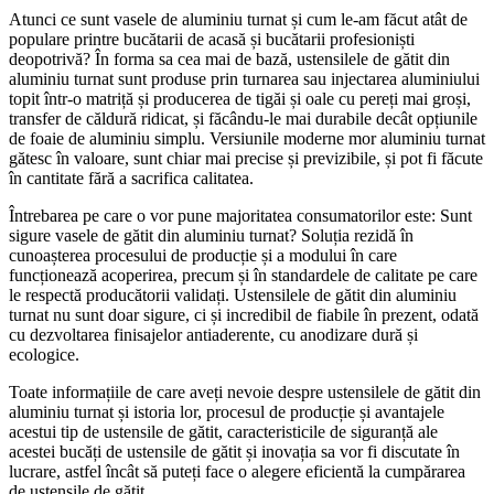
Atunci ce sunt vasele de aluminiu turnat și cum le-am făcut atât de
populare printre bucătarii de acasă și bucătarii profesioniști
deopotrivă? În forma sa cea mai de bază, ustensilele de gătit din
aluminiu turnat sunt produse prin turnarea sau injectarea aluminiului
topit într-o matriță și producerea de tigăi și oale cu pereți mai groși,
transfer de căldură ridicat, și făcându-le mai durabile decât opțiunile
de foaie de aluminiu simplu. Versiunile moderne mor aluminiu turnat
gătesc în valoare, sunt chiar mai precise și previzibile, și pot fi făcute
în cantitate fără a sacrifica calitatea.
Întrebarea pe care o vor pune majoritatea consumatorilor este: Sunt
sigure vasele de gătit din aluminiu turnat? Soluția rezidă în
cunoașterea procesului de producție și a modului în care
funcționează acoperirea, precum și în standardele de calitate pe care
le respectă producătorii validați. Ustensilele de gătit din aluminiu
turnat nu sunt doar sigure, ci și incredibil de fiabile în prezent, odată
cu dezvoltarea finisajelor antiaderente, cu anodizare dură și
ecologice.
Toate informațiile de care aveți nevoie despre ustensilele de gătit din
aluminiu turnat și istoria lor, procesul de producție și avantajele
acestui tip de ustensile de gătit, caracteristicile de siguranță ale
acestei bucăți de ustensile de gătit și inovația sa vor fi discutate în
lucrare, astfel încât să puteți face o alegere eficientă la cumpărarea
de ustensile de gătit.