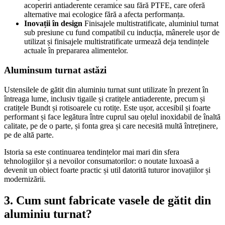
acoperiri antiaderente ceramice sau fără PTFE, care oferă
alternative mai ecologice fără a afecta performanța.
Inovații în design
Finisajele multistratificate, aluminiul turnat
sub presiune cu fund compatibil cu inducția, mânerele ușor de
utilizat și finisajele multistratificate urmează deja tendințele
actuale în prepararea alimentelor.
Aluminsum turnat astăzi
Ustensilele de gătit din aluminiu turnat sunt utilizate în prezent în
întreaga lume, inclusiv tigaile și cratițele antiaderente, precum și
cratițele Bundt și rotisoarele cu rotițe. Este ușor, accesibil și foarte
performant și face legătura între cuprul sau oțelul inoxidabil de înaltă
calitate, pe de o parte, și fonta grea și care necesită multă întreținere,
pe de altă parte.
Istoria sa este continuarea tendințelor mai mari din sfera
tehnologiilor și a nevoilor consumatorilor: o noutate luxoasă a
devenit un obiect foarte practic și util datorită tuturor inovațiilor și
modernizării.
3. Cum sunt fabricate vasele de gătit din
aluminiu turnat?