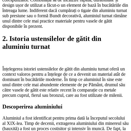
design ușor de utilizat a făcut-o un element de bază în bucătăriile din
întreaga lume. Indiferent dacă cumpărați o tigaie din aluminiu turnat
sub presiune sau o formă Bundt decorativă, aluminiul turnat rămâne
unul dintre cele mai practice materiale pentru vasele de gătit
disponibile în prezent.
2. Istoria ustensilelor de gătit din
aluminiu turnat
Înțelegerea istoriei ustensilelor de gătit din aluminiu turnat oferă un
context valoros pentru a înțelege de ce a devenit un material atât de
dominant în bucătăriile moderne. În timp ce aluminiul în sine este
unul dintre cele mai abundente elemente de pe Pământ, drumul său
către vasele de gătit este relativ recent în comparație cu metale
precum cuprul, fierul sau bronzul, care au fost utilizate de milenii.
Descoperirea aluminiului
Aluminiul a fost identificat pentru prima dată la începutul secolului
al XIX-lea. Timp de decenii, extragerea aluminiului din minereul său
(bauxită) a fost un proces costisitor și intensiv în muncă. De fapt, la