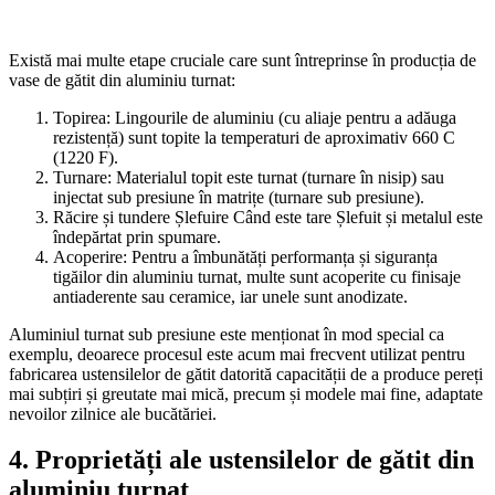
Există mai multe etape cruciale care sunt întreprinse în producția de
vase de gătit din aluminiu turnat:
Topirea: Lingourile de aluminiu (cu aliaje pentru a adăuga
rezistență) sunt topite la temperaturi de aproximativ 660 C
(1220 F).
Turnare: Materialul topit este turnat (turnare în nisip) sau
injectat sub presiune în matrițe (turnare sub presiune).
Răcire și tundere Șlefuire Când este tare Șlefuit și metalul este
îndepărtat prin spumare.
Acoperire: Pentru a îmbunătăți performanța și siguranța
tigăilor din aluminiu turnat, multe sunt acoperite cu finisaje
antiaderente sau ceramice, iar unele sunt anodizate.
Aluminiul turnat sub presiune este menționat în mod special ca
exemplu, deoarece procesul este acum mai frecvent utilizat pentru
fabricarea ustensilelor de gătit datorită capacității de a produce pereți
mai subțiri și greutate mai mică, precum și modele mai fine, adaptate
nevoilor zilnice ale bucătăriei.
4. Proprietăți ale ustensilelor de gătit din
aluminiu turnat