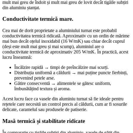
mult mai greu de îndoit și mult mai greu de lovit decât tigăile subțiri
din aluminiu ștanțat.
Conductivitate termică mare.
Cea mai de dorit proprietate a aluminiului turnat este probabil
conductivitatea termică ridicată. Aproximativ cu un ordin de mărime
mai bun decât oțelul inoxidabil (16 W/mK) sau chiar decât cuprul
(deși este mult mai greu și mai scump), aluminiul are o
conductivitate termică de aproximativ 205 W/mK. În practică, acest
lucru înseamnă:
Încălzire rapidă → timpi de preîncălzire mai scurți.
Distribuția uniformă a căldurii → mai puține puncte fierbinți,
prevenind petele arse.
Gătire consecventă → alimentele se gătesc uniform,
îmbunătățind textura și aroma.
Acest lucru face ca vasele din aluminiu turnat să fie ideale pentru
rețetele care necesită un control precis al căldurii, cum ar fi sosurile
delicate, caramelul sau produsele de patiserie.
Masă termică și stabilitate ridicate
În comparație cu tigăile subțiri din aluminiu, vasele de gătit din