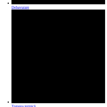
Debavurare
Tratarea termică