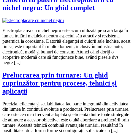
nichel negru: Un ghid complet
Electroplacarea cu nichel negru este acum utilizată pe scară largă în
lumea tratării metalelor pentru aspectul său atractiv și rezistența
puternică la coroziune. Datorită eleganței și culorii sale închise, acest
finisaj este important în multe domenii, inclusiv în industria auto,
electronică, modă și bunuri de consum. Atunci când doriți o
acoperire modernă care să funcționeze bine, având piesele dvs.
negre [...]
Prelucrarea prin turnare: Un ghid
cuprinzător pentru procese, tehnici și
aplicații
Precizia, eficiența și scalabilitatea fac parte integrantă din activitatea
din lumea în continuă evoluție a producției. Prelucrarea prin turnare,
care este cea mai frecvent adoptată și eficientă dintre toate strategiile
de atingere a acestor obiective, este o altă abordare a prelucrării prin
turnare. Această tehnică combină avantajele turnării, rezultând în
posibilitatea de a forma forme și configurații sofisticate cu [...]