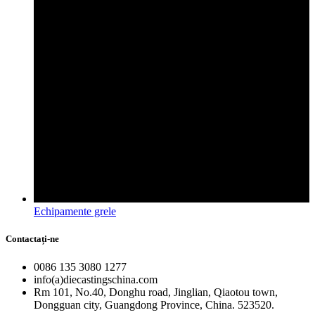
Echipamente grele
Contactați-ne
0086 135 3080 1277
info(a)diecastingschina.com
Rm 101, No.40, Donghu road, Jinglian, Qiaotou town,
Dongguan city, Guangdong Province, China. 523520.