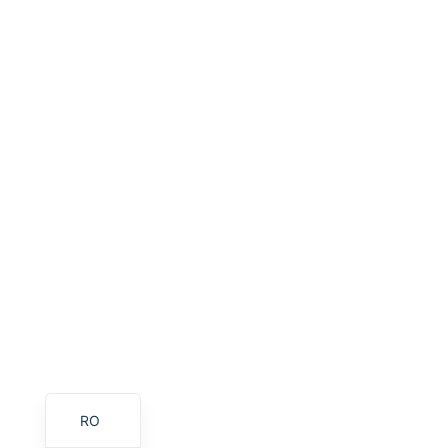
HU
PT
AR
TR
PL
NL
RU
DE
ES
FR
IT
EN
RO