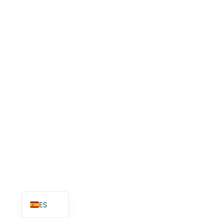
EN_GB
HU
PT
AR
TR
PL
NL
RU
DE
FR
IT
EN
ES