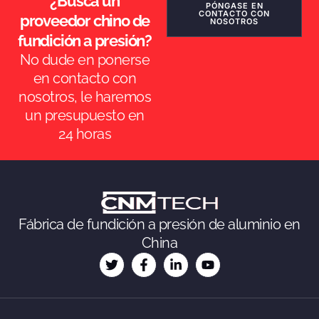
¿Busca un
PÓNGASE EN
CONTACTO CON
proveedor chino de
NOSOTROS
fundición a presión?
No dude en ponerse
en contacto con
nosotros, le haremos
un presupuesto en
24 horas
ES_MX
RO
NB
SV
Fábrica de fundición a presión de aluminio en
KO
China
JA
DA
FI