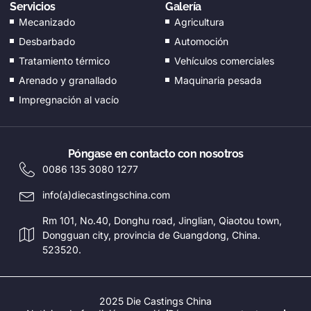
Servicios
Galería
EL
Mecanizado
Agricultura
CS
Desbarbado
Automoción
Tratamiento térmico
EN_GB
Vehículos comerciales
Arenado y granallado
Maquinaria pesada
HU
Impregnación al vacío
PT
AR
TR
Póngase en contacto con nosotros
0086 135 3080 1277
PL
info(a)diecastingschina.com
NL
Rm 101, No.40, Donghu road, Jinglian, Qiaotou town,
RU
Dongguan city, provincia de Guangdong, China.
DE
523520.
FR
IT
2025 Die Castings China