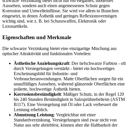
schwarze Verzinkung bietet nicht nur ein elegantes, modernes
Aussehen, sondern auch einen angemessenen Schutz gegen
Korrosion und Umwelteinflüsse. Sie wird vor allem in Branchen
eingesetzt, in denen Ästhetik und geringes Reflexionsvermögen
wichtig sind, wie z. B. bei Schusswaffen, Elektronik oder
Luxusartikeln.
Eigenschaften und Merkmale
Die schwarze Verzinkung bietet eine einzigartige Mischung aus
optischer Attraktivität und funktionalen Vorteilen:
Ästhetische Anziehungskraft
: Der tiefschwarze Farbton - oft
durch Versiegelungen verstärkt - bietet ein hochwertiges
Erscheinungsbild für Industrie- und
Verbraucheranwendungen. Matte Oberflächen sorgen für ein
unauffälliges Aussehen, während glänzende Oberflächen eine
polierte, hochwertige Ästhetik bieten.
Korrosionsbeständigkeit
: Mäßiger Schutz, in der Regel 120
bis 240 Stunden Beständigkeit in Salzsprühnebeltests (ASTM
B117). Eine Versiegelung mit Öl oder Lack verbessert die
Leistung erheblich.
Abnutzung Leistung
: Vergleichbar mit einer
Standardverzinkung. Versiegelungen sind zwar nicht von
Natur aus sehr abriebfest, können aber die Haltbarkeit der