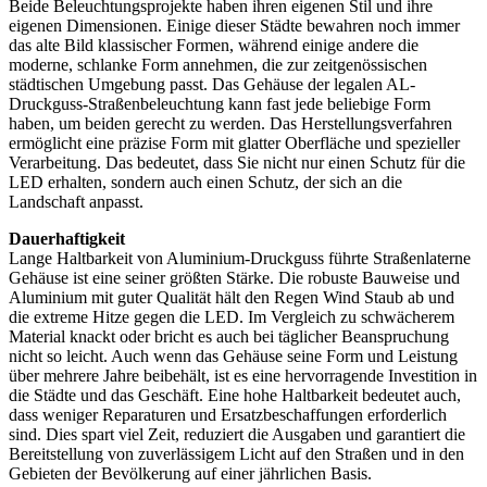
Beide Beleuchtungsprojekte haben ihren eigenen Stil und ihre
eigenen Dimensionen. Einige dieser Städte bewahren noch immer
das alte Bild klassischer Formen, während einige andere die
moderne, schlanke Form annehmen, die zur zeitgenössischen
städtischen Umgebung passt. Das Gehäuse der legalen AL-
Druckguss-Straßenbeleuchtung kann fast jede beliebige Form
haben, um beiden gerecht zu werden. Das Herstellungsverfahren
ermöglicht eine präzise Form mit glatter Oberfläche und spezieller
Verarbeitung. Das bedeutet, dass Sie nicht nur einen Schutz für die
LED erhalten, sondern auch einen Schutz, der sich an die
Landschaft anpasst.
Dauerhaftigkeit
Lange Haltbarkeit von Aluminium-Druckguss führte Straßenlaterne
Gehäuse ist eine seiner größten Stärke. Die robuste Bauweise und
Aluminium mit guter Qualität hält den Regen Wind Staub ab und
die extreme Hitze gegen die LED. Im Vergleich zu schwächerem
Material knackt oder bricht es auch bei täglicher Beanspruchung
nicht so leicht. Auch wenn das Gehäuse seine Form und Leistung
über mehrere Jahre beibehält, ist es eine hervorragende Investition in
die Städte und das Geschäft. Eine hohe Haltbarkeit bedeutet auch,
dass weniger Reparaturen und Ersatzbeschaffungen erforderlich
sind. Dies spart viel Zeit, reduziert die Ausgaben und garantiert die
Bereitstellung von zuverlässigem Licht auf den Straßen und in den
Gebieten der Bevölkerung auf einer jährlichen Basis.