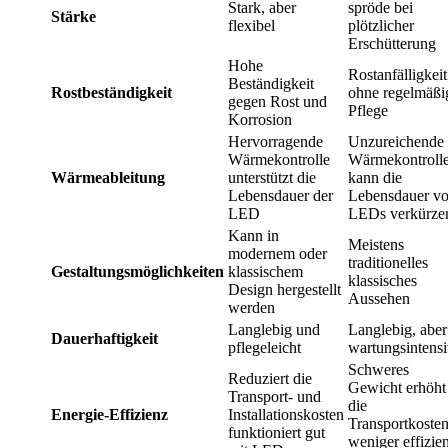
Stark, aber
spröde bei
Stärke
flexibel
plötzlicher
Erschütterung
Hohe
Rostanfälligkeit
Beständigkeit
Rostbeständigkeit
ohne regelmäßi
gegen Rost und
Pflege
Korrosion
Hervorragende
Unzureichende
Wärmekontrolle
Wärmekontroll
Wärmeableitung
unterstützt die
kann die
Lebensdauer der
Lebensdauer v
LED
LEDs verkürze
Kann in
Meistens
modernem oder
traditionelles
Gestaltungsmöglichkeiten
klassischem
klassisches
Design hergestellt
Aussehen
werden
Langlebig und
Langlebig, aber
Dauerhaftigkeit
pflegeleicht
wartungsintens
Schweres
Reduziert die
Gewicht erhöht
Transport- und
die
Energie-Effizienz
Installationskosten
Transportkosten
funktioniert gut
weniger effizien