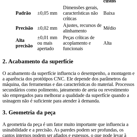
custos
Dimensões gerais,
Padrão
±0,05 mm
características não
Baixa
críticas
Ajustes, recursos de
Precisão
±0,02 mm
Médio
alinhamento
±0,01 mm
Peças críticas de
Alta
ou mais
acoplamento e
Alta
precisão
apertado
funcionais
2. Acabamento da superfície
O acabamento da superfície influencia o desempenho, a montagem e
a aparência dos protótipos CNC. Ele depende dos parâmetros da
máquina, das ferramentas e das características do material. Processos
secundários como polimento, jateamento de areia ou revestimento
são empregados para melhorar a qualidade da superfície quando a
usinagem não é suficiente para atender à demanda.
3. Geometria da peça
A geometria da peça é um fator muito importante que influencia a
usinabilidade e a precisão. As paredes podem ser profundas, os
cantos internos podem ser afiados e espessos, o que pode levar à