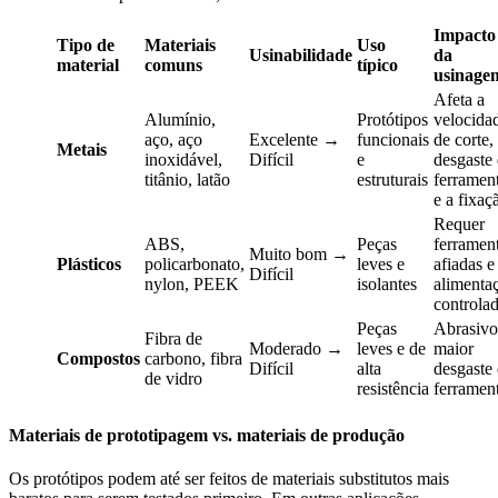
Impacto
Tipo de
Materiais
Uso
Usinabilidade
da
material
comuns
típico
usinage
Afeta a
Alumínio,
Protótipos
velocida
aço, aço
Excelente →
funcionais
de corte,
Metais
inoxidável,
Difícil
e
desgaste
titânio, latão
estruturais
ferramen
e a fixaç
Requer
ABS,
Peças
ferramen
Muito bom →
Plásticos
policarbonato,
leves e
afiadas e
Difícil
nylon, PEEK
isolantes
alimenta
controla
Peças
Abrasivo
Fibra de
Moderado →
leves e de
maior
Compostos
carbono, fibra
Difícil
alta
desgaste
de vidro
resistência
ferramen
Materiais de prototipagem vs. materiais de produção
Os protótipos podem até ser feitos de materiais substitutos mais