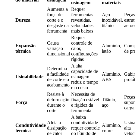
usinagem
materiais
Aumenta a
Requer
força de
ferramentas
Aço
Peças
Dureza
corte e o
revestidas,
inoxidável,
estrut
desgaste da
velocidades
titânio
aeroe
ferramenta
mais baixas
Requer
Causa
controle de
Expansão
Alumínio,
Comp
variação
calor,
térmica
latão
de pr
dimensional
configurações
rígidas
A alta
Determina
capacidade de
a facilidade
Alumínio,
Gabin
Usinabilidade
usinagem
de corte e o
ABS
protó
reduz o tempo
acabamento
e o custo
Resiste à
Necessita de
Peças
deformação
fixação estável
Titânio,
Força
supor
durante o
e rigidez da
aço
carga
corte
ferramenta
A baixa
Afeta a
condutividade
Usin
Condutividade
Alumínio,
dissipação
requer controle
alta
térmica
cobre
de calor
do líquido de
veloc