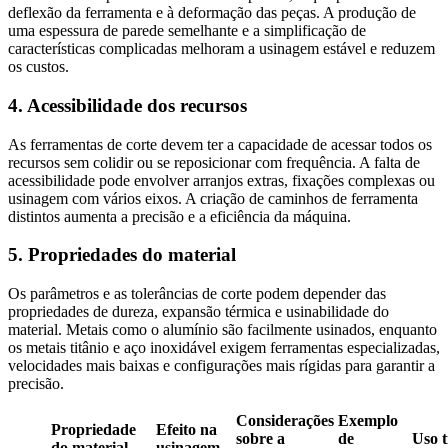
deflexão da ferramenta e à deformação das peças. A produção de
uma espessura de parede semelhante e a simplificação de
características complicadas melhoram a usinagem estável e reduzem
os custos.
4. Acessibilidade dos recursos
As ferramentas de corte devem ter a capacidade de acessar todos os
recursos sem colidir ou se reposicionar com frequência. A falta de
acessibilidade pode envolver arranjos extras, fixações complexas ou
usinagem com vários eixos. A criação de caminhos de ferramenta
distintos aumenta a precisão e a eficiência da máquina.
5. Propriedades do material
Os parâmetros e as tolerâncias de corte podem depender das
propriedades de dureza, expansão térmica e usinabilidade do
material. Metais como o alumínio são facilmente usinados, enquanto
os metais titânio e aço inoxidável exigem ferramentas especializadas,
velocidades mais baixas e configurações mais rígidas para garantir a
precisão.
Considerações
Exemplo
Propriedade
Efeito na
sobre a
de
Uso t
do material
usinagem