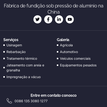
Fábrica de fundição sob pressão de alumínio na
ES_MX
China
RO
NB
SV
Serviços
Galeria
KO
Usinagem
Agrícola
JA
Rebarbação
Automotivo
DA
Tratamento térmico
Veículos comerciais
Jateamento com areia e
Equipamentos pesados
FI
granalha
EL
Impregnação a vácuo
CS
EN_GB
Entre em contato conosco
HU
0086 135 3080 1277
AR