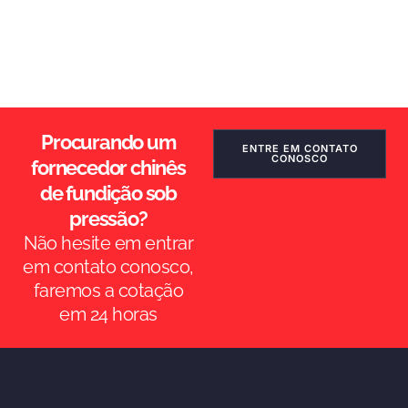
Procurando um
ENTRE EM CONTATO
CONOSCO
fornecedor chinês
de fundição sob
pressão?
Não hesite em entrar
em contato conosco,
faremos a cotação
em 24 horas