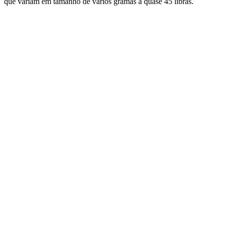
que variam em tamanho de vários gramas a quase 45 libras.