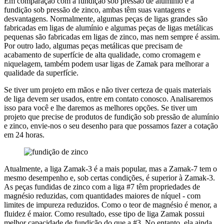
Em comparação com a fundição sob pressão de alumínio e a
fundição sob pressão de zinco, ambas têm suas vantagens e
desvantagens. Normalmente, algumas peças de ligas grandes são
fabricadas em ligas de alumínio e algumas peças de ligas metálicas
pequenas são fabricadas em ligas de zinco, mas nem sempre é assim.
Por outro lado, algumas peças metálicas que precisam de
acabamento de superfície de alta qualidade, como cromagem e
niquelagem, também podem usar ligas de Zamak para melhorar a
qualidade da superfície.
Se tiver um projeto em mãos e não tiver certeza de quais materiais
de liga devem ser usados, entre em contato conosco. Analisaremos
isso para você e lhe daremos as melhores opções. Se tiver um
projeto que precise de produtos de fundição sob pressão de alumínio
e zinco, envie-nos o seu desenho para que possamos fazer a cotação
em 24 horas.
Atualmente, a liga Zamak-3 é a mais popular, mas a Zamak-7 tem o
mesmo desempenho e, sob certas condições, é superior à Zamak-3.
As peças fundidas de zinco com a liga #7 têm propriedades de
magnésio reduzidas, com quantidades maiores de níquel - com
limites de impureza reduzidos. Como o teor de magnésio é menor, a
fluidez é maior. Como resultado, esse tipo de liga Zamak possui
melhor capacidade de fundição do que a #3. No entanto, ela ainda