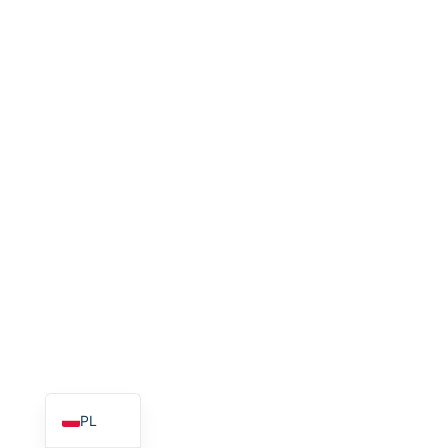
EN_GB
HU
PT
AR
TR
NL
RU
DE
ES
FR
IT
EN
PL