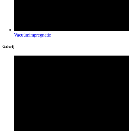
Vacuümimpregnatie
Galerij