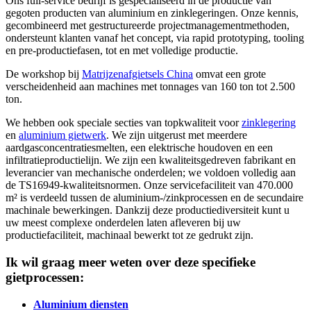
Ons full-service bedrijf is gespecialiseerd in de productie van
gegoten producten van aluminium en zinklegeringen. Onze kennis,
gecombineerd met gestructureerde projectmanagementmethoden,
ondersteunt klanten vanaf het concept, via rapid prototyping, tooling
en pre-productiefasen, tot en met volledige productie.
De workshop bij
Matrijzenafgietsels China
omvat een grote
verscheidenheid aan machines met tonnages van 160 ton tot 2.500
ton.
We hebben ook speciale secties van topkwaliteit voor
zinklegering
en
aluminium gietwerk
. We zijn uitgerust met meerdere
aardgasconcentratiesmelten, een elektrische houdoven en een
infiltratieproductielijn. We zijn een kwaliteitsgedreven fabrikant en
leverancier van mechanische onderdelen; we voldoen volledig aan
de TS16949-kwaliteitsnormen. Onze servicefaciliteit van 470.000
m² is verdeeld tussen de aluminium-/zinkprocessen en de secundaire
machinale bewerkingen. Dankzij deze productiediversiteit kunt u
uw meest complexe onderdelen laten afleveren bij uw
productiefaciliteit, machinaal bewerkt tot ze gedrukt zijn.
Ik wil graag meer weten over deze specifieke
gietprocessen:
Aluminium diensten