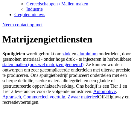
Gereedschappen / Mallen maken
Industrie
Gegoten nieuws
Neem contact op met
Matrijzengietdiensten
Spuitgieten
wordt gebruikt om
zink
en
aluminium
onderdelen, door
gesmolten materiaal - onder hoge druk - te injecteren in herbruikbare
stalen mallen (ook wel matrijzen genoemd)
. Ze kunnen worden
ontworpen om zeer gecompliceerde onderdelen met uiterste precisie
te produceren. Ons spuitgietbedrijf produceert onderdelen met een
scherpe definitie, sterke materiaalintegriteit en een gladde of
gestructureerde oppervlakteafwerking. Ons bedrijf is een Tier 1 en
Tier 2 leverancier voor de volgende industrieën:
Automotive
,
Agrarisch
,
Commercieel voertuig
,
Zwaar materieel
Off-Highway en
recreatievoertuigen.