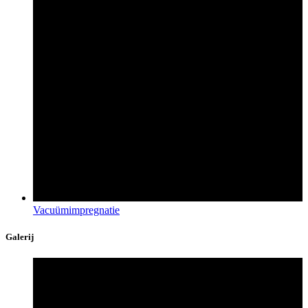
Vacuümimpregnatie
Galerij