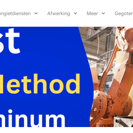
engietdiensten
Afwerking
Meer
Gegoten