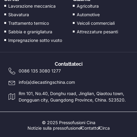
Lavorazione meccanica
Agricoltura
FI
Sbavatura
Automotive
EL
Trattamento termico
Veicoli commerciali
CS
Sabbia e granigliatura
Attrezzature pesanti
EN_GB
Impregnazione sotto vuoto
HU
PT
Contattateci
AR
0086 135 3080 1277
TR
info(a)diecastingschina.com
PL
Rm 101, No.40, Donghu road, Jinglian, Qiaotou town,
Dongguan city, Guangdong Province, China. 523520.
NL
RU
DE
© 2025 Pressofusioni Cina
Notizie sulla pressofusione
Contatto
Circa
ES