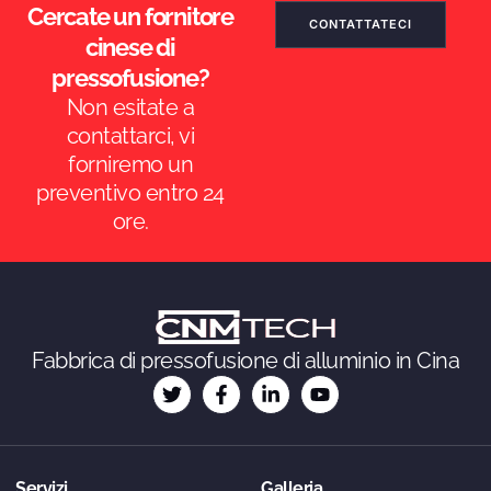
Cercate un fornitore
CONTATTATECI
cinese di
pressofusione?
Non esitate a
contattarci, vi
forniremo un
preventivo entro 24
ore.
ES_MX
RO
NB
Fabbrica di pressofusione di alluminio in Cina
SV
KO
JA
Servizi
Galleria
DA