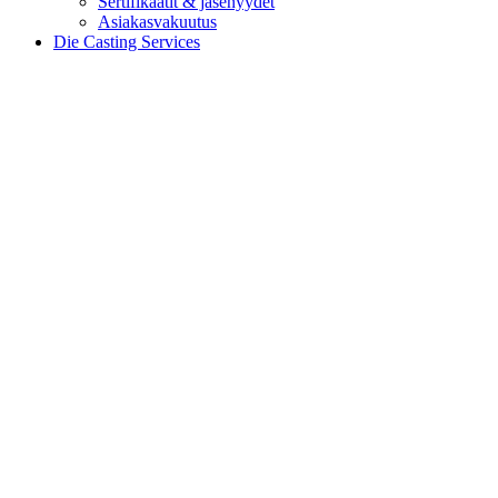
Sertifikaatit & jäsenyydet
Asiakasvakuutus
Die Casting Services