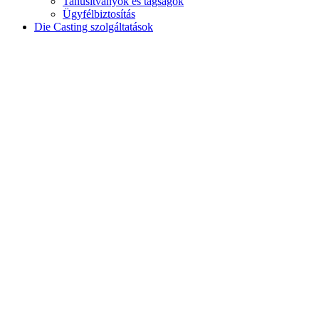
Tanúsítványok és tagságok
Ügyfélbiztosítás
Die Casting szolgáltatások