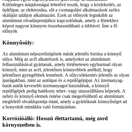
Különleges tulajdonságai lehetővé teszik, hogy a közlekedés, az
építőipar, az elektronika, sőt a csomagolási alkalmazások széles
skáláján találjon alkalmazást. Ezek az előnyök leginkább az
alumínium olvadáspontjához kapcsolódnak, amely a fémekhez
képest nagyon könnyen összehasonlítható a többivel. Íme a fő
előnyök
Könnyűsúly:
Az alumínium népszerűségének másik jelentős forrása a könnyű
súlya. Még az acél alkatrészek is, amelyeket az alumínium
felhasználásával gyártanak, amely történetesen egyharmad olyan
könnyű, mint az acél, jelentősen könnyebbek anélkül, hogy
jelentősen gyengébbek lennének. A súlycsökkentés jelentős az olyan
iparágakban, mint az autóipar és a repülőgépipar. Az üzemanyag-
barát autók kevesebb üzemanyagot használnak, a könnyű
repülőgépek pedig hatékony teher- vagy utasszállításra képesek. A
nehéz és könnyű elemek öntése csak megerősíthető az alumínium
megfelelő olvadáspontja miatt, amely a gyártóknak könnyűséget ad
a bonyolult mintákba való formázásban.
Korrózióálló: Hosszú élettartamú, még zord
környezetben is.