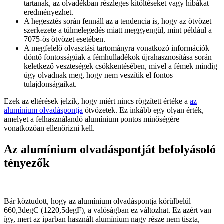
tartanak, az olvadékban részleges kitöltéseket vagy hibákat
eredményezhet.
A hegesztés során fennáll az a tendencia is, hogy az ötvözet
szerkezete a túlmelegedés miatt meggyengül, mint például a
7075-ös ötvözet esetében.
A megfelelő olvasztási tartományra vonatkozó információk
döntő fontosságúak a fémhulladékok újrahasznosítása során
keletkező veszteségek csökkentésében, mivel a fémek mindig
úgy olvadnak meg, hogy nem veszítik el fontos
tulajdonságaikat.
Ezek az eltérések jelzik, hogy miért nincs rögzített értéke a
az
alumínium olvadáspontja
ötvözetek. Ez inkább egy olyan érték,
amelyet a felhasználandó alumínium pontos minőségére
vonatkozóan ellenőrizni kell.
Az alumínium olvadáspontját befolyásoló
tényezők
Bár köztudott, hogy az alumínium olvadáspontja körülbelül
660,3degC (1220,5degF), a valóságban ez változhat. Ez azért van
így, mert az iparban használt alumínium nagy része nem tiszta,