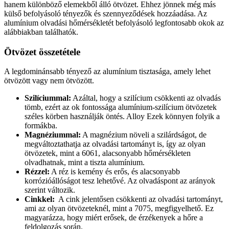
hanem különböző elemekből álló ötvözet. Ehhez jönnek még más
külső befolyásoló tényezők és szennyeződések hozzáadása. Az
alumínium olvadási hőmérsékletét befolyásoló legfontosabb okok az
alábbiakban találhatók.
Ötvözet összetétele
A legdominánsabb tényező az alumínium tisztasága, amely lehet
ötvözött vagy nem ötvözött.
Szilíciummal:
Azáltal, hogy a szilícium csökkenti az olvadás
tömb, ezért az ok fontossága alumínium-szilícium ötvözetek
széles körben használják öntés. Alloy Ezek könnyen folyik a
formákba.
Magnéziummal:
A magnézium növeli a szilárdságot, de
megváltoztathatja az olvadási tartományt is, így az olyan
ötvözetek, mint a 6061, alacsonyabb hőmérsékleten
olvadhatnak, mint a tiszta alumínium.
Rézzel:
A réz is kemény és erős, és alacsonyabb
korrózióállóságot tesz lehetővé. Az olvadáspont az arányok
szerint változik.
Cinkkel:
A cink jelentősen csökkenti az olvadási tartományt,
ami az olyan ötvözeteknél, mint a 7075, megfigyelhető. Ez
magyarázza, hogy miért erősek, de érzékenyek a hőre a
feldolgozás során.