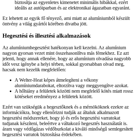
biztosítja az egyenletes kimenetet minimális hibákkal, ezért
ideális az autóiparban és az elektronikai ágazatban egyaránt.
Ez lehetett az egyik fő tényező, ami miatt az alumíniumból készült
öntvény a világ gyártói körében divatba jött.
Hegesztési és illesztési alkalmazások
Az alumíniumhegesztést hatékonyan kell kezelni. Az alumínium
nagyon gyorsan vezet
mint
összehasonlítva
más fémekhez. Ez azt
jelenti, hogy annak ellenére, hogy az alumínium olvadása nagyobb
időt vesz igénybe a helyi térben, sokkal gyorsabban olvad meg,
hacsak nem kezelik megfelelően:
A Welter-Heat képes átmelegíteni a vékony
alumíniumdarabokat, eltorzítva vagy meggyengítve azokat.
A hőhiány a felületek közötti nem megfelelő kötés miatt rossz
kötéseket eredményez a felületek között.
Ezért van szükségük a hegesztőknek és a mérnököknek ezekre az
információkra, hogy ellenőrizni tudják az általuk alkalmazott
hegesztési módszereket, hogy jó és erős hegesztési varratokat
tudjanak készíteni, beleértve a váltakozó hegesztés használatát is.
áram vagy védőgázas védőburkolat a kiváló minőségű semlegesített
hegesztési varratok biztosítása érdekében.