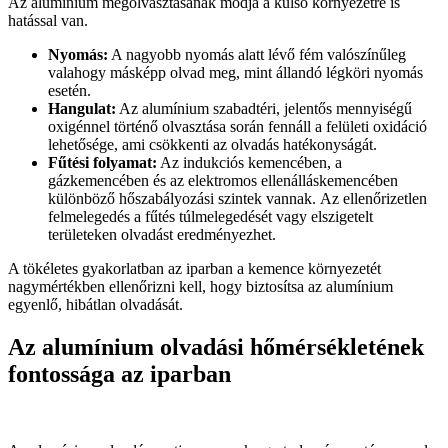
Az alumínium megolvasztásának módja a külső környezetre is
hatással van.
Nyomás:
A nagyobb nyomás alatt lévő fém valószínűleg
valahogy másképp olvad meg, mint állandó légköri nyomás
esetén.
Hangulat:
Az alumínium szabadtéri, jelentős mennyiségű
oxigénnel történő olvasztása során fennáll a felületi oxidáció
lehetősége, ami csökkenti az olvadás hatékonyságát.
Fűtési folyamat:
Az indukciós kemencében, a
gázkemencében és az elektromos ellenálláskemencében
különböző hőszabályozási szintek vannak.
Az ellenőrizetlen
felmelegedés a fűtés túlmelegedését vagy elszigetelt
területeken olvadást eredményezhet.
A tökéletes gyakorlatban az iparban a kemence környezetét
nagymértékben ellenőrizni kell, hogy biztosítsa az alumínium
egyenlő, hibátlan olvadását.
Az alumínium olvadási hőmérsékletének
fontossága az iparban