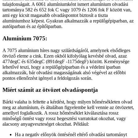
tulajdonságait. A 6061 alumíniumként ismert alumínium olvadási
tartománya 582 és 652 fok C vagy 1079 és 1206 fok F között van,
ami egy kicsit magasabb olvadáspontot biztosít a tiszta
alumíniumhoz képest. Gyakran alkalmazzák a repülőgépiparban, az
autóiparban és az építőiparban.
Alumínium 7075:
A 7075 alumínium híres nagy szilárdságáról, amelynek elsődleges
ötvöző eleme a cink. Ezen okból kifolyólag kevésbé olvad, azaz
477degC és 635degC (891degF -1175degF) között. Keménysége
lehetővé teszi, hogy a repülőgépiparban és a védelmi iparban
alkalmazzák, bár olvadási magasságának alsó végével az előbbi
pontos ellenőrzést igényel a feldolgozás során.
Miért számít az ötvözet olvadáspontja
Bárki valaha is feltette a kérdést, hogy milyen hőmérsékleten olvad
meg az alumínium, és általában figyelembe kell vennie az ötvözetet,
amellyel foglalkozik. A rossz hőmérséklet kiválasztása rossz
minőségű öntést vagy rossz hegesztési varratokat okozhat, vagy
alacsony anyagveszteséget okozhat. Például:
Ha a negatív előnyök öntésénél eltérő olvadási tartományt