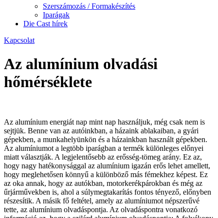
Szerszámozás / Formakészítés
Iparágak
Die Cast hírek
Kapcsolat
Az alumínium olvadási
hőmérséklete
Az alumínium energiát nap mint nap használjuk, még csak nem is
sejtjük. Benne van az autóinkban, a házaink ablakaiban, a gyári
gépekben, a munkahelyünkön és a házainkban használt gépekben.
Az alumíniumot a legtöbb iparágban a termék különleges előnyei
miatt választják. A legjelentősebb az erősség-tömeg arány. Ez az,
hogy nagy hatékonysággal az alumínium igazán erős lehet amellett,
hogy meglehetősen könnyű a különböző más fémekhez képest. Ez
az oka annak, hogy az autókban, motorkerékpárokban és még az
űrjárművekben is, ahol a súlymegtakarítás fontos tényező, előnyben
részesítik. A másik fő feltétel, amely az alumíniumot népszerűvé
tette, az alumínium olvadáspontja. Az olvadáspontra vonatkozó