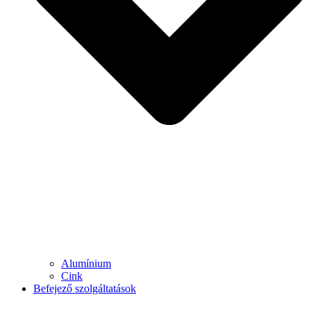
Alumínium
Cink
Befejező szolgáltatások