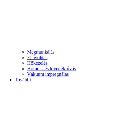
Megmunkálás
Eltávolítás
Hőkezelés
Homok- és lövedékfúvás
Vákuum impregnálás
További