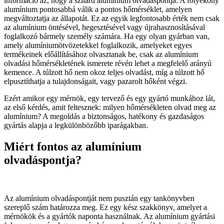
információ az, hogy a szilárd alumínium olvadáspontja: A folyékony
alumínium pontosabbá válik a pontos hőmérséklet, amelyen
megváltoztatja az állapotát. Ez az egyik legfontosabb érték nem csak
az alumínium öntésével, hegesztésével vagy újrahasznosításával
foglalkozó bármely személy számára. Ha egy olyan gyárban van,
amely alumíniumötvözetekkel foglalkozik, amelyeket egyes
termékeinek előállításához olvasztanak be, csak az alumínium
olvadási hőmérsékletének ismerete révén lehet a megfelelő arányú
kemence. A túlzott hő nem okoz teljes olvadást, míg a túlzott hő
elpusztíthatja a tulajdonságait, vagy pazarolt hőként végzi.
Ezért amikor egy mérnök, egy tervező és egy gyártó munkához lát,
az első kérdés, amit feltesznek: milyen hőmérsékleten olvad meg az
alumínium? A megoldás a biztonságos, hatékony és gazdaságos
gyártás alapja a legkülönbözőbb iparágakban.
Miért fontos az alumínium
olvadáspontja?
Az alumínium olvadáspontját nem pusztán egy tankönyvben
szereplő szám határozza meg. Ez egy kész szakkönyv, amelyet a
mérnökök és a gyártók naponta használnak. Az alumínium gyártási