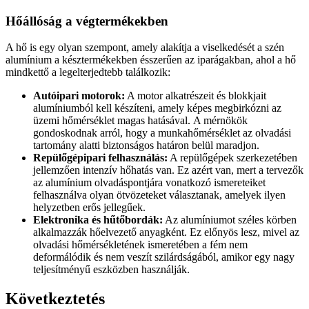
Hőállóság a végtermékekben
A hő is egy olyan szempont, amely alakítja a viselkedését a szén
alumínium a késztermékekben ésszerűen az iparágakban, ahol a hő
mindkettő a legelterjedtebb találkozik:
Autóipari motorok:
A motor alkatrészeit és blokkjait
alumíniumból kell készíteni, amely képes megbirkózni az
üzemi hőmérséklet magas hatásával.
A mérnökök
gondoskodnak arról, hogy a munkahőmérséklet az olvadási
tartomány alatti biztonságos határon belül maradjon.
Repülőgépipari felhasználás:
A repülőgépek szerkezetében
jellemzően intenzív hőhatás van. Ez azért van, mert a tervezők
az alumínium olvadáspontjára vonatkozó ismereteiket
felhasználva olyan ötvözeteket választanak, amelyek ilyen
helyzetben erős jellegűek.
Elektronika és hűtőbordák:
Az alumíniumot széles körben
alkalmazzák hőelvezető anyagként. Ez előnyös lesz, mivel az
olvadási hőmérsékletének ismeretében a fém nem
deformálódik és nem veszít szilárdságából, amikor egy nagy
teljesítményű eszközben használják.
Következtetés