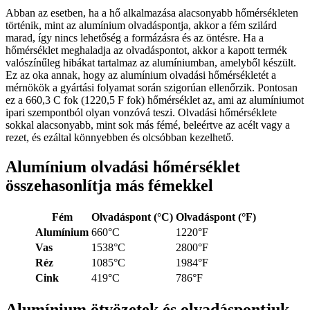
Abban az esetben, ha a hő alkalmazása alacsonyabb hőmérsékleten
történik, mint az alumínium olvadáspontja, akkor a fém szilárd
marad, így nincs lehetőség a formázásra és az öntésre. Ha a
hőmérséklet meghaladja az olvadáspontot, akkor a kapott termék
valószínűleg hibákat tartalmaz az alumíniumban, amelyből készült.
Ez az oka annak, hogy az alumínium olvadási hőmérsékletét a
mérnökök a gyártási folyamat során szigorúan ellenőrzik. Pontosan
ez a 660,3 C fok (1220,5 F fok) hőmérséklet az, ami az alumíniumot
ipari szempontból olyan vonzóvá teszi. Olvadási hőmérséklete
sokkal alacsonyabb, mint sok más fémé, beleértve az acélt vagy a
rezet, és ezáltal könnyebben és olcsóbban kezelhető.
Alumínium olvadási hőmérséklet
összehasonlítja más fémekkel
Fém
Olvadáspont (°C)
Olvadáspont (°F)
Alumínium
660°C
1220°F
Vas
1538°C
2800°F
Réz
1085°C
1984°F
Cink
419°C
786°F
Alumínium ötvözetek és olvadáspontjuk