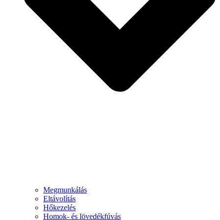
Megmunkálás
Eltávolítás
Hőkezelés
Homok- és lövedékfúvás