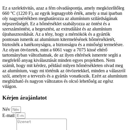
Ez a szelektivitás, azaz a fém olvadáspontja, amely megközelítőleg
660 °C (1220 F), az egyik legnagyobb érték, amely a mai iparban
oly nagymértékben meghatározza az alumínium szilárdságának
népszerűségét. Ez a hőmérséklet szabályozza az öntést és a
szerszámöntést, a hegesztést, az extrudálást és az alumínium
újrahasznosítását. Az a tény, hogy a mérnökök és a gyártók
pontosan ismerik az alumínium kitermelésének hőmérsékletét,
biztosíték a hatékonyságra, a biztonságra és a minőségi termelésre.
Az olyan ötvözetek, mint a 6061 vagy a 7075 kissé eltérő
tartományban változhatnak, de az ilyen eltérések ismerete segíti a
megfelelő anyag kiválasztását minden egyes projektben. Nem
számít, hogy mit kérdez, például milyen hőmérsékleten olvad meg
az alumínium, vagy mi történik az ötvözetekkel, minden a válaszról
szól, amelyre a tervezés és a gyártás vonatkozik. Ezért az alumínium
megbízható és nagyon változatos és olcsó lehetőség az egész
világon.
Kérjen árajánlatot
Név
E-mail