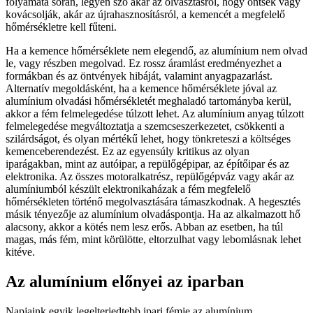
folyamata során, legyen szó akár az olvasztásról, hogy öntsék vagy
kovácsolják, akár az újrahasznosításról, a kemencét a megfelelő
hőmérsékletre kell fűteni.
Ha a kemence hőmérséklete nem elegendő, az alumínium nem olvad
le, vagy részben megolvad. Ez rossz áramlást eredményezhet a
formákban és az öntvények hibáját, valamint anyagpazarlást.
Alternatív megoldásként, ha a kemence hőmérséklete jóval az
alumínium olvadási hőmérsékletét meghaladó tartományba kerül,
akkor a fém felmelegedése túlzott lehet. Az alumínium anyag túlzott
felmelegedése megváltoztatja a szemcseszerkezetet, csökkenti a
szilárdságot, és olyan mértékű lehet, hogy tönkreteszi a költséges
kemenceberendezést. Ez az egyensúly kritikus az olyan
iparágakban, mint az autóipar, a repülőgépipar, az építőipar és az
elektronika. Az összes motoralkatrész, repülőgépváz vagy akár az
alumíniumból készült elektronikaházak a fém megfelelő
hőmérsékleten történő megolvasztására támaszkodnak. A hegesztés
másik tényezője az alumínium olvadáspontja. Ha az alkalmazott hő
alacsony, akkor a kötés nem lesz erős. Abban az esetben, ha túl
magas, más fém, mint körülötte, eltorzulhat vagy lebomlásnak lehet
kitéve.
Az alumínium előnyei az iparban
Napjaink egyik legelterjedtebb ipari fémje az alumínium.