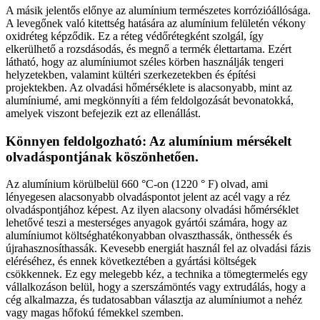
A másik jelentős előnye az alumínium természetes korrózióállósága.
A levegőnek való kitettség hatására az alumínium felületén vékony
oxidréteg képződik. Ez a réteg védőrétegként szolgál, így
elkerülhető a rozsdásodás, és megnő a termék élettartama. Ezért
látható, hogy az alumíniumot széles körben használják tengeri
helyzetekben, valamint kültéri szerkezetekben és építési
projektekben. Az olvadási hőmérséklete is alacsonyabb, mint az
alumíniumé, ami megkönnyíti a fém feldolgozását bevonatokká,
amelyek viszont befejezik ezt az ellenállást.
Könnyen feldolgozható: Az alumínium mérsékelt
olvadáspontjának köszönhetően.
Az alumínium körülbelül 660 °C-on (1220 ° F) olvad, ami
lényegesen alacsonyabb olvadáspontot jelent az acél vagy a réz
olvadáspontjához képest. Az ilyen alacsony olvadási hőmérséklet
lehetővé teszi a mesterséges anyagok gyártói számára, hogy az
alumíniumot költséghatékonyabban olvaszthassák, önthessék és
újrahasznosíthassák. Kevesebb energiát használ fel az olvadási fázis
eléréséhez, és ennek következtében a gyártási költségek
csökkennek. Ez egy melegebb kéz, a technika a tömegtermelés egy
vállalkozáson belül, hogy a szerszámöntés vagy extrudálás, hogy a
cég alkalmazza, és tudatosabban választja az alumíniumot a nehéz
vagy magas hőfokú fémekkel szemben.