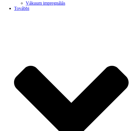
Vákuum impregnálás
További