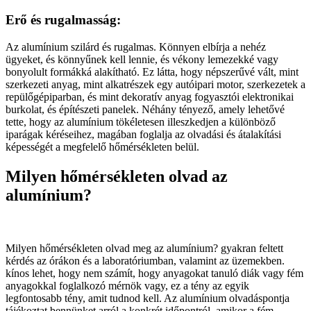
Erő és rugalmasság:
Az alumínium szilárd és rugalmas. Könnyen elbírja a nehéz
ügyeket, és könnyűnek kell lennie, és vékony lemezekké vagy
bonyolult formákká alakítható. Ez látta, hogy népszerűvé vált, mint
szerkezeti anyag, mint alkatrészek egy autóipari motor, szerkezetek a
repülőgépiparban, és mint dekoratív anyag fogyasztói elektronikai
burkolat, és építészeti panelek. Néhány tényező, amely lehetővé
tette, hogy az alumínium tökéletesen illeszkedjen a különböző
iparágak kéréseihez, magában foglalja az olvadási és átalakítási
képességét a megfelelő hőmérsékleten belül.
Milyen hőmérsékleten olvad az
alumínium?
Milyen hőmérsékleten olvad meg az alumínium? gyakran feltett
kérdés az órákon és a laboratóriumban, valamint az üzemekben.
kínos lehet, hogy nem számít, hogy anyagokat tanuló diák vagy fém
anyagokkal foglalkozó mérnök vagy, ez a tény az egyik
legfontosabb tény, amit tudnod kell. Az alumínium olvadáspontja
tájékoztat bennünket arról a konkrét időpontról, amikor a fém