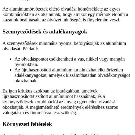
Az alumíniumötvözetek eltérő olvadási hőmérséklete az egyes
kombinációkban az oka annak, hogy amikor egy mérnök eldönti a
kazánok beállításait, az ötvözet minőségét is figyelembe veszi.
Szennyeződések és adalékanyagok
A szennyeződések minimális nyomai befolyásolják az alumínium
olvadását. Például:
Az olvadáspontot csökkentheti a vas, nikkel vagy mangán
nyomokban.
Az újrahasznosított alumínium tartalmazhat ellenőrizetlen
adalékanyagokat, amelyek kiszámíthatatlan olvadékonyságot
okozhatnak.
Ez igen kritikus azokban az iparágakban, amelyek
újrahasznosított/tisztított alumíniumot használnak, és a
szennyeződések kombinációi az anyag egyenetlen olvadását
okozhatják. A megismételhető eredmények eléréséhez szoros
válogatásra és finomításra lesz szükség.
Környezeti feltételek