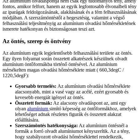
Az alumínium olvadáspontja nem csak egy tudományos tény, amely
fontos, amikor felforr, hanem az egyik legfontosabb élvonalbeli tény
az iparágak feldolgozásának, alakításának és a fém felhasználásának
módjában. A szerszámöntéstől a hegesztésig, valamint a végső
felhasználási teljesítményig az alumínium olvadási hőmérsékletének
ismerete hatékonyan és biztonságosan teszi azt.
Az öntés, szerep és öntvény
Az alumínium egyik legjelentősebb felhasználási területe az öntés.
Egy ilyen folyamat során összetett alkatrészek készülnek olvadt
alumínium öntőformákba történő öntésével. Az alumínium
mérsékelten magas olvadási hőmérséklete miatt ( 660,3degC /
1220,5degF):
Gyorsabb termelés:
Az alumínium olvadási hőmérséklete
alacsonyabb, mint a vasé vagy az acélé, ezért gyorsabb és
kevesebb energiát igényel az öntés.
Összetett formák:
Az alacsony olvadáspont az, ami egy
olyan
alumínium
simító képesség az öntőformákhoz, amelyek
lehetőséget adnak részletes figurák és összetett alakzat
előállítására.
Szerszámöntés hatékonysága:
Az alumínium öntésnél a
formák a forró olvadt alumíniumot kényszerítik. Az a tény,
hogy szabályozott olvadási hőmérséklettel rendelkezik,