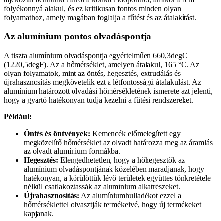
folyékonnyá alakul, és ez kritikusan fontos minden olyan
folyamathoz, amely magában foglalja a fűtést és az átalakítást.
Az alumínium pontos olvadáspontja
A tiszta alumínium olvadáspontja egyértelműen 660,3degC
(1220,5degF). Az a hőmérséklet, amelyen átalakul, 165 °C. Az
olyan folyamatok, mint az öntés, hegesztés, extrudálás és
újrahasznosítás megkövetelik ezt a létfontosságú átalakulást. Az
alumínium határozott olvadási hőmérsékletének ismerete azt jelenti,
hogy a gyártó hatékonyan tudja kezelni a fűtési rendszereket.
Például:
Öntés és öntvények:
Kemencék előmelegített egy
megközelítő hőmérséklet az olvadt határozza meg az áramlás
az olvadt alumínium formákba.
Hegesztés:
Elengedhetetlen, hogy a hőhegesztők az
alumínium olvadáspontjának közelében maradjanak, hogy
hatékonyan, a körülöttük lévő területek együttes tönkretétele
nélkül csatlakoztassák az alumínium alkatrészeket.
Újrahasznosítás:
Az alumíniumhulladékot ezzel a
hőmérséklettel olvasztják termékeivé, hogy új termékeket
kapjanak.