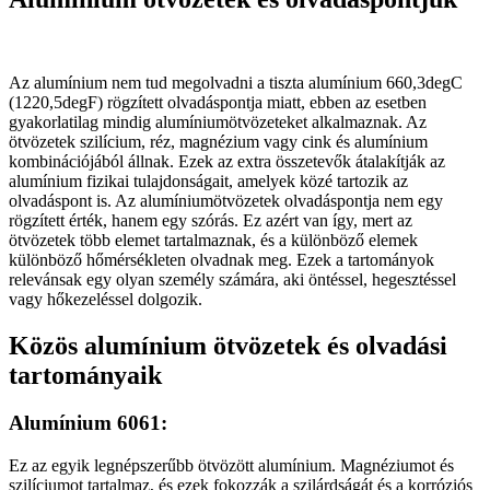
Az alumínium nem tud megolvadni a tiszta alumínium 660,3degC
(1220,5degF) rögzített olvadáspontja miatt, ebben az esetben
gyakorlatilag mindig alumíniumötvözeteket alkalmaznak. Az
ötvözetek szilícium, réz, magnézium vagy cink és alumínium
kombinációjából állnak. Ezek az extra összetevők átalakítják az
alumínium fizikai tulajdonságait, amelyek közé tartozik az
olvadáspont is. Az alumíniumötvözetek olvadáspontja nem egy
rögzített érték, hanem egy szórás. Ez azért van így, mert az
ötvözetek több elemet tartalmaznak, és a különböző elemek
különböző hőmérsékleten olvadnak meg. Ezek a tartományok
relevánsak egy olyan személy számára, aki öntéssel, hegesztéssel
vagy hőkezeléssel dolgozik.
Közös alumínium ötvözetek és olvadási
tartományaik
Alumínium 6061:
Ez az egyik legnépszerűbb ötvözött alumínium. Magnéziumot és
szilíciumot tartalmaz, és ezek fokozzák a szilárdságát és a korróziós