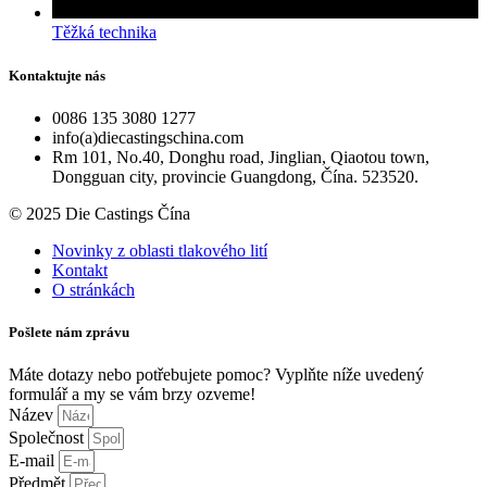
Těžká technika
Kontaktujte nás
0086 135 3080 1277
info(a)diecastingschina.com
Rm 101, No.40, Donghu road, Jinglian, Qiaotou town,
Dongguan city, provincie Guangdong, Čína. 523520.
© 2025 Die Castings Čína
Novinky z oblasti tlakového lití
Kontakt
O stránkách
Pošlete nám zprávu
Máte dotazy nebo potřebujete pomoc? Vyplňte níže uvedený
formulář a my se vám brzy ozveme!
Název
Společnost
E-mail
Předmět