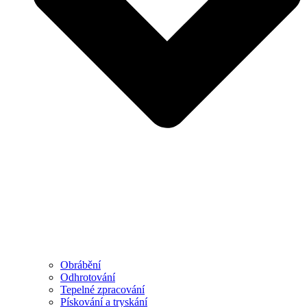
Obrábění
Odhrotování
Tepelné zpracování
Pískování a tryskání