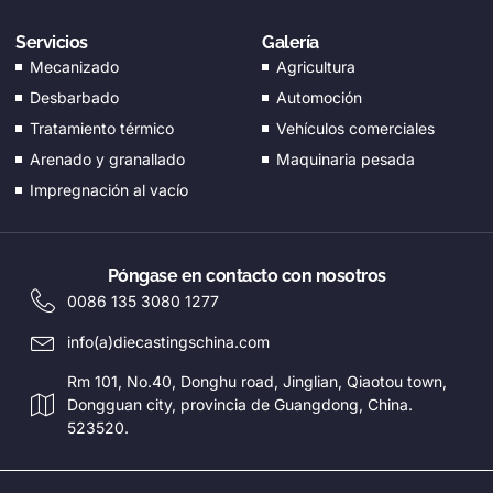
EL
Servicios
Galería
CS
Mecanizado
Agricultura
EN_GB
Desbarbado
Automoción
HU
Tratamiento térmico
Vehículos comerciales
Arenado y granallado
Maquinaria pesada
PT
Impregnación al vacío
AR
TR
PL
Póngase en contacto con nosotros
0086 135 3080 1277
NL
info(a)diecastingschina.com
RU
Rm 101, No.40, Donghu road, Jinglian, Qiaotou town,
DE
Dongguan city, provincia de Guangdong, China.
ES
523520.
FR
IT