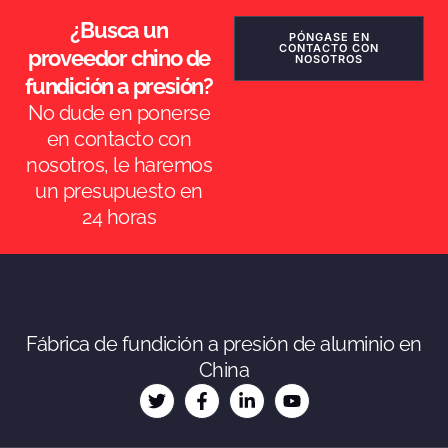
¿Busca un
PÓNGASE EN
CONTACTO CON
proveedor chino de
NOSOTROS
fundición a presión?
No dude en ponerse
en contacto con
nosotros, le haremos
un presupuesto en
24 horas
RO
NB
SV
KO
Fábrica de fundición a presión de aluminio en
JA
China
DA
FI