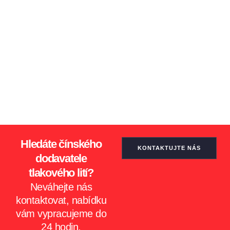
Hledáte čínského
KONTAKTUJTE NÁS
dodavatele
tlakového lití?
Neváhejte nás
kontaktovat, nabídku
vám vypracujeme do
24 hodin.