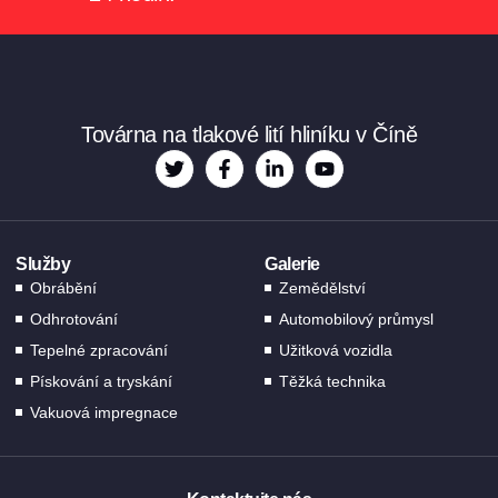
ES_MX
RO
NB
SV
Továrna na tlakové lití hliníku v Číně
KO
JA
DA
Služby
Galerie
FI
Obrábění
Zemědělství
EL
Odhrotování
Automobilový průmysl
EN_GB
Tepelné zpracování
Užitková vozidla
HU
Pískování a tryskání
Těžká technika
Vakuová impregnace
PT
AR
TR