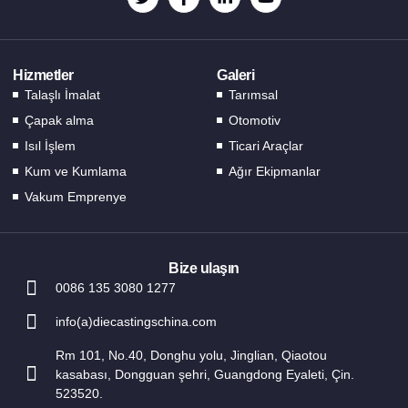
SV
KO
JA
Hizmetler
Galeri
Talaşlı İmalat
Tarımsal
DA
Çapak alma
Otomotiv
FI
Isıl İşlem
Ticari Araçlar
EL
Kum ve Kumlama
Ağır Ekipmanlar
CS
Vakum Emprenye
EN_GB
HU
Bize ulaşın
PT
0086 135 3080 1277
AR
info(a)diecastingschina.com
PL
Rm 101, No.40, Donghu yolu, Jinglian, Qiaotou
NL
kasabası, Dongguan şehri, Guangdong Eyaleti, Çin.
523520.
RU