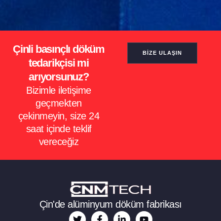
Çinli basınçlı döküm
BIZE ULAŞIN
tedarikçisi mi
arıyorsunuz?
Bizimle iletişime
geçmekten
çekinmeyin, size 24
saat içinde teklif
vereceğiz
ES_MX
RO
Çin'de alüminyum döküm fabrikası
NB