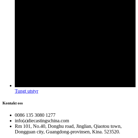
Tungt utstyr
Kontakt oss
0086 135 3080 1277
info(a)diecastingschina.com
Rm 101, No.40, Donghu road, Jinglian, Qiaotou town,
Dongguan city, Guangdong-provinsen, Kina. 523520.