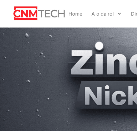
Home
A oldalról
Di