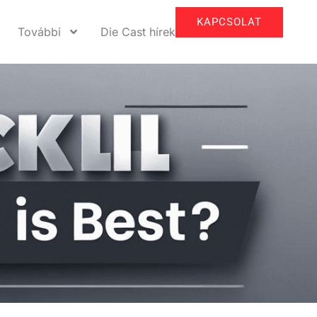
KAPCSOLAT
További
Die Cast hírek