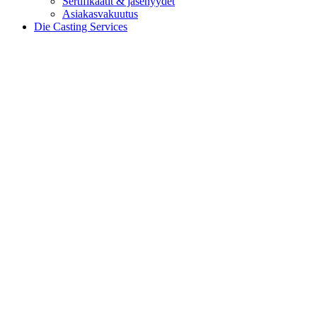
Sertifikaatit & jäsenyydet
Asiakasvakuutus
Die Casting Services