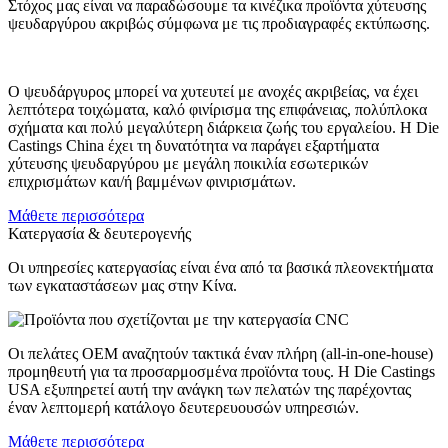
Στόχος μας είναι να παραδώσουμε τα κινέζικα προϊόντα χύτευσης
ψευδαργύρου ακριβώς σύμφωνα με τις προδιαγραφές εκτύπωσης.
Ο ψευδάργυρος μπορεί να χυτευτεί με ανοχές ακριβείας, να έχει
λεπτότερα τοιχώματα, καλό φινίρισμα της επιφάνειας, πολύπλοκα
σχήματα και πολύ μεγαλύτερη διάρκεια ζωής του εργαλείου. Η Die
Castings China έχει τη δυνατότητα να παράγει εξαρτήματα
χύτευσης ψευδαργύρου με μεγάλη ποικιλία εσωτερικών
επιχρισμάτων και/ή βαμμένων φινιρισμάτων.
Μάθετε περισσότερα
Κατεργασία & δευτερογενής
Οι υπηρεσίες κατεργασίας είναι ένα από τα βασικά πλεονεκτήματα
των εγκαταστάσεων μας στην Κίνα.
Οι πελάτες OEM αναζητούν τακτικά έναν πλήρη (all-in-one-house)
προμηθευτή για τα προσαρμοσμένα προϊόντα τους. Η Die Castings
USA εξυπηρετεί αυτή την ανάγκη των πελατών της παρέχοντας
έναν λεπτομερή κατάλογο δευτερευουσών υπηρεσιών.
Μάθετε περισσότερα