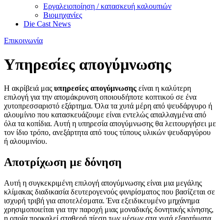
Εργαλειοποίηση / κατασκευή καλουπιών
Βιομηχανίες
Die Cast News
Επικοινωνία
Υπηρεσίες απογύμνωσης
Η ακρίβειά μας
υπηρεσίες απογύμνωσης
είναι η καλύτερη
επιλογή για την απομάκρυνση οποιουδήποτε κοπτικού σε ένα
χυτοπρεσσαριστό εξάρτημα. Όλα τα χυτά μέρη από ψευδάργυρο ή
αλουμίνιο που κατασκευάζουμε είναι εντελώς απαλλαγμένα από
όλα τα κοπίδια. Αυτή η υπηρεσία απογύμνωσης θα λειτουργήσει με
τον ίδιο τρόπο, ανεξάρτητα από τους τύπους υλικών ψευδαργύρου
ή αλουμινίου.
Αποτρίχωση με δόνηση
Αυτή η συγκεκριμένη επιλογή απογύμνωσης είναι μια μεγάλης
κλίμακας διαδικασία δευτερογενούς φινιρίσματος που βασίζεται σε
ισχυρή τριβή για αποτελέσματα. Ένα εξειδικευμένο μηχάνημα
χρησιμοποιείται για την παροχή μιας μοναδικής δονητικής κίνησης,
η οποία προκαλεί σταθερή πίεση των μέσων στα χυτά εξαρτήματα.