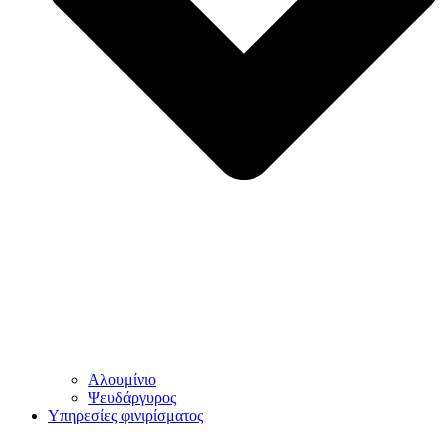
Αλουμίνιο
Ψευδάργυρος
Υπηρεσίες φινιρίσματος