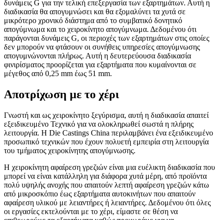
δυνάμεις G για την τελική επεξεργασία των εξαρτημάτων. Αυτή η
διαδικασία θα απογυμνώσει και θα εξομαλύνει τα χυτά σε
μικρότερο χρονικό διάστημα από το συμβατικό δονητικό
απογύμνωμα και το χειροκίνητο απογύμνωμα. Δεδομένου ότι
παράγονται δυνάμεις G, οι περιοχές των εξαρτημάτων στις οποίες
δεν μπορούν να φτάσουν οι συνήθεις υπηρεσίες απογύμνωσης
απογυμνώνονται πλήρως. Αυτή η δευτερεύουσα διαδικασία
φινιρίσματος προορίζεται για εξαρτήματα που κυμαίνονται σε
μέγεθος από 0,25 mm έως 51 mm.
Αποτρίχωση με το χέρι
Γνωστή και ως χειροκίνητο ξεγύρισμα, αυτή η διαδικασία απαιτεί
εξειδικευμένο Τεχνικό για να ολοκληρωθεί σωστά η πλήρης
λειτουργία. Η Die Castings China περιλαμβάνει ένα εξειδικευμένο
προσωπικό τεχνικών που έχουν πολυετή εμπειρία στη λειτουργία
του τμήματος χειροκίνητης απογύμνωσης.
Η χειροκίνητη αφαίρεση γρεζιών είναι μια ευέλικτη διαδικασία που
μπορεί να είναι κατάλληλη για διάφορα χυτά μέρη, από προϊόντα
πολύ υψηλής ανοχής που απαιτούν λεπτή αφαίρεση γρεζιών κάτω
από μικροσκόπιο έως εξαρτήματα αυτοκινήτων που απαιτούν
αφαίρεση υλικού με λειαντήρες ή λειαντήρες. Δεδομένου ότι όλες
οι εργασίες εκτελούνται με το χέρι, είμαστε σε θέση να