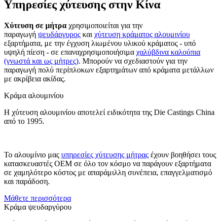
Υπηρεσίες χύτευσης στην Κίνα
Χύτευση σε μήτρα
χρησιμοποιείται για την
παραγωγή
ψευδάργυρος
και
χύτευση κράματος αλουμινίου
εξαρτήματα, με την έγχυση λιωμένου υλικού κράματος - υπό
υψηλή πίεση - σε επαναχρησιμοποιήσιμα
χαλύβδινα καλούπια
(γνωστά και ως μήτρες)
. Μπορούν να σχεδιαστούν για την
παραγωγή πολύ περίπλοκων εξαρτημάτων από κράματα μετάλλων
με ακρίβεια ακίδας.
Κράμα αλουμινίου
Η χύτευση αλουμινίου αποτελεί ειδικότητα της Die Castings China
από το 1995.
Το αλουμίνιο μας
υπηρεσίες χύτευσης μήτρας
έχουν βοηθήσει τους
κατασκευαστές ΟΕΜ σε όλο τον κόσμο να παράγουν εξαρτήματα
σε χαμηλότερο κόστος με απαράμιλλη συνέπεια, επαγγελματισμό
και παράδοση.
Μάθετε περισσότερα
Κράμα ψευδαργύρου