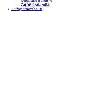
Certifikace a členství
Zajištění zákazníků
Služby tlakového lití