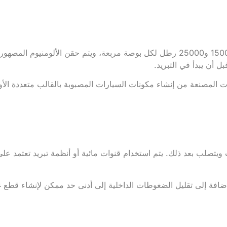
يتم ضغط تجويف القالب إلى ضغط عالٍ للغاية يتراوح عادةً بين 1500 و25000 رطل لكل بو
 أن يبدأ في التبريد.
كات المصنعة من إنشاء مكونات السيارات المصبوبة بالقالب متعددة الأ
تصلب بعد ذلك. يتم استخدام قنوات مائية أو أنظمة تبريد تعتمد عل
الإضافة إلى تقليل الضغوطات الداخلية إلى أدنى حد ممكن لإنشاء قطع غ