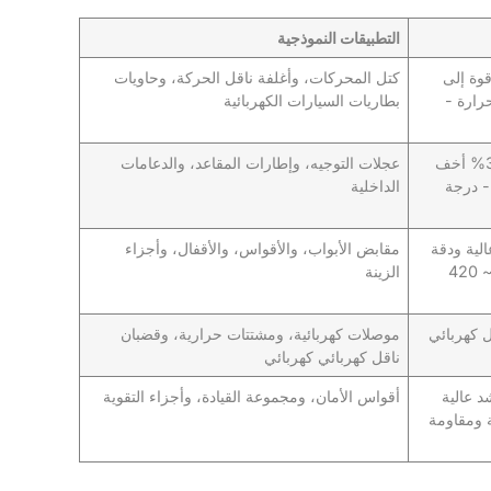
التطبيقات النموذجية
ة قوة إلى
كتل المحركات، وأغلفة ناقل الحركة، وحاويات
حرارة -
بطاريات السيارات الكهربائية
الكثافة: 1.8 جم/سم مكعب تقريبًا - 33% أخف
عجلات التوجيه، وإطارات المقاعد، والدعامات
 - درجة
الداخلية
ة عالية ودقة
مقابض الأبواب، والأقواس، والأقفال، وأجزاء
في التفاصيل - درجة انصهار منخفضة ~ 420
الزينة
وصيل كهربائي
موصلات كهربائية، ومشتتات حرارية، وقضبان
ناقل كهربائي كهربائي
ة شد عالية
أقواس الأمان، ومجموعة القيادة، وأجزاء التقوية
ية ومقاومة