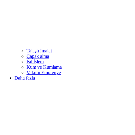
Talaşlı İmalat
Çapak alma
Isıl İşlem
Kum ve Kumlama
Vakum Emprenye
Daha fazla