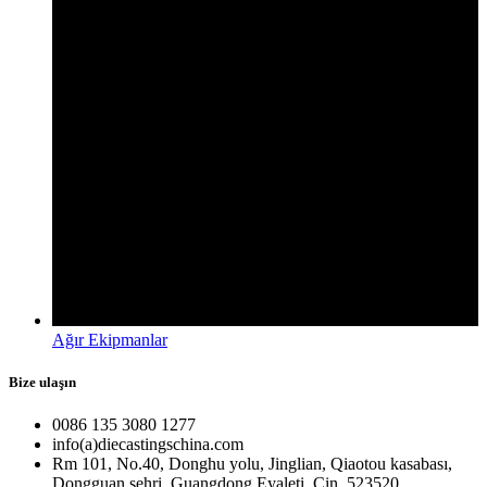
Ağır Ekipmanlar
Bize ulaşın
0086 135 3080 1277
info(a)diecastingschina.com
Rm 101, No.40, Donghu yolu, Jinglian, Qiaotou kasabası,
Dongguan şehri, Guangdong Eyaleti, Çin. 523520.