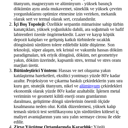
titanyum, magnezyum ve alüminyum - yüksek basınçlı
dökümün aynı anda mukavemet, süneklik ve yüksek çevrim
yorgunluklarını optimize etmesine izin verirken, mekanik
olarak sert ve termal olarak sert, cezalandırılır.
İçi Boş Topoloji:
Özellikle serpantin mimarisine sahip türbin
kanatçıkları, yüksek yoğunluklu dahili, ara soğutmalı ve hafif
labirentleri özenle öngörmektedir. Lazer ve kayıp köpük
depozit kalıpları ve gelişmiş katkılı türbinlerle sıcaklık
döngüsünü sürdüren tolere edilebilir kütle düşürme. Son
teknoloji, süper alaşım, tek kristal ve vakumlu hassas döküm
paradigmaları, tek eriyik döngüsü, döküm, net geometriye
yakın, döküm üzerinde, kapsamlı stres, termal ve stres oranı
marjları üretir.
Bütünleştirici Yöntem:
Hassas ve net oluşuma yakın
katılaştırma hareketleri, eksiltici yontmayı yüzde 80'e kadar
azaltır. Projeksiyon ve çıkarma baskılı çekirdeklerin yanı sıra
kuru ger, stratejik titanyum, nikel ve
alüminyum
çekirdekleri
ekonomik olarak yüzde 80'e kadar azaltabilir. İşlenen metal
veriminin ve geometri kilitli enerji oranı gramlarının
daralması, geliştirme döngü sürelerinin önemli ölçüde
kısalmasına neden olur. Kıtlık düzenlemesi, yüksek kalıp
temaslı sürücü test sertifikasyonu için sürdürülen kitlesel iç
maliyet avantajlarının yanı sıra yalın sermaye cirosu ile elde
edilir.
Zirve Yürütme Ortamlarında Kararlılık:
Yönlü