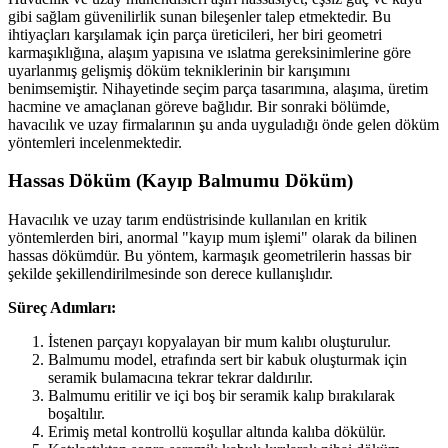
gibi sağlam güvenilirlik sunan bileşenler talep etmektedir. Bu
ihtiyaçları karşılamak için parça üreticileri, her biri geometri
karmaşıklığına, alaşım yapısına ve ıslatma gereksinimlerine göre
uyarlanmış gelişmiş döküm tekniklerinin bir karışımını
benimsemiştir. Nihayetinde seçim parça tasarımına, alaşıma, üretim
hacmine ve amaçlanan göreve bağlıdır. Bir sonraki bölümde,
havacılık ve uzay firmalarının şu anda uyguladığı önde gelen döküm
yöntemleri incelenmektedir.
Hassas Döküm (Kayıp Balmumu Döküm)
Havacılık ve uzay tarım endüstrisinde kullanılan en kritik
yöntemlerden biri, anormal "kayıp mum işlemi" olarak da bilinen
hassas dökümdür. Bu yöntem, karmaşık geometrilerin hassas bir
şekilde şekillendirilmesinde son derece kullanışlıdır.
Süreç Adımları:
İstenen parçayı kopyalayan bir mum kalıbı oluşturulur.
Balmumu model, etrafında sert bir kabuk oluşturmak için
seramik bulamacına tekrar tekrar daldırılır.
Balmumu eritilir ve içi boş bir seramik kalıp bırakılarak
boşaltılır.
Erimiş metal kontrollü koşullar altında kalıba dökülür.