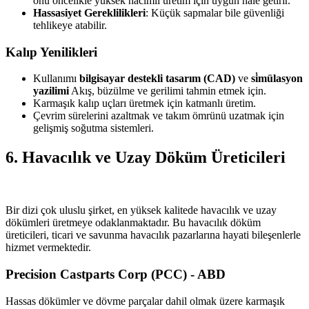
onu öncelikle yüksek hacimli üretim için uygun hale getirir.
Hassasiyet Gereklilikleri
: Küçük sapmalar bile güvenliği
tehlikeye atabilir.
Kalıp Yenilikleri
Kullanımı
bilgisayar destekli tasarım (CAD)
ve
si̇mülasyon
yazilimi
Akış, büzülme ve gerilimi tahmin etmek için.
Karmaşık kalıp uçları üretmek için katmanlı üretim.
Çevrim sürelerini azaltmak ve takım ömrünü uzatmak için
gelişmiş soğutma sistemleri.
6. Havacılık ve Uzay Döküm Üreticileri
Bir dizi çok uluslu şirket, en yüksek kalitede havacılık ve uzay
dökümleri üretmeye odaklanmaktadır. Bu havacılık döküm
üreticileri, ticari ve savunma havacılık pazarlarına hayati bileşenlerle
hizmet vermektedir.
Precision Castparts Corp (PCC) - ABD
Hassas dökümler ve dövme parçalar dahil olmak üzere karmaşık