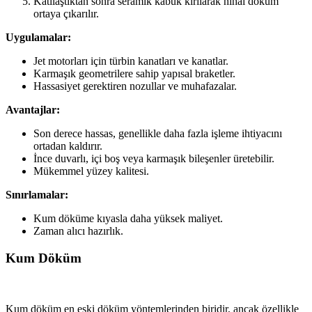
Katılaştıktan sonra seramik kabuk kırılarak nihai döküm
ortaya çıkarılır.
Uygulamalar:
Jet motorları için türbin kanatları ve kanatlar.
Karmaşık geometrilere sahip yapısal braketler.
Hassasiyet gerektiren nozullar ve muhafazalar.
Avantajlar:
Son derece hassas, genellikle daha fazla işleme ihtiyacını
ortadan kaldırır.
İnce duvarlı, içi boş veya karmaşık bileşenler üretebilir.
Mükemmel yüzey kalitesi.
Sınırlamalar:
Kum döküme kıyasla daha yüksek maliyet.
Zaman alıcı hazırlık.
Kum Döküm
Kum döküm en eski döküm yöntemlerinden biridir, ancak özellikle