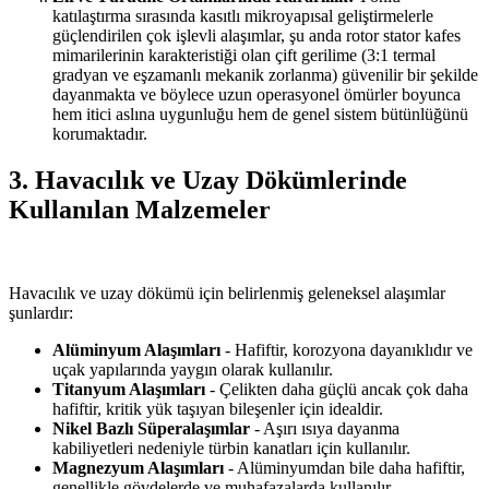
katılaştırma sırasında kasıtlı mikroyapısal geliştirmelerle
güçlendirilen çok işlevli alaşımlar, şu anda rotor stator kafes
mimarilerinin karakteristiği olan çift gerilime (3:1 termal
gradyan ve eşzamanlı mekanik zorlanma) güvenilir bir şekilde
dayanmakta ve böylece uzun operasyonel ömürler boyunca
hem itici aslına uygunluğu hem de genel sistem bütünlüğünü
korumaktadır.
3. Havacılık ve Uzay Dökümlerinde
Kullanılan Malzemeler
Havacılık ve uzay dökümü için belirlenmiş geleneksel alaşımlar
şunlardır:
Alüminyum Alaşımları
- Hafiftir, korozyona dayanıklıdır ve
uçak yapılarında yaygın olarak kullanılır.
Titanyum Alaşımları
- Çelikten daha güçlü ancak çok daha
hafiftir, kritik yük taşıyan bileşenler için idealdir.
Nikel Bazlı Süperalaşımlar
- Aşırı ısıya dayanma
kabiliyetleri nedeniyle türbin kanatları için kullanılır.
Magnezyum Alaşımları
- Alüminyumdan bile daha hafiftir,
genellikle gövdelerde ve muhafazalarda kullanılır.