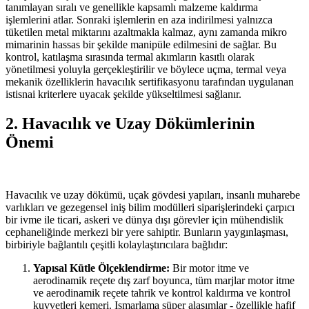
tanımlayan sıralı ve genellikle kapsamlı malzeme kaldırma
işlemlerini atlar. Sonraki işlemlerin en aza indirilmesi yalnızca
tüketilen metal miktarını azaltmakla kalmaz, aynı zamanda mikro
mimarinin hassas bir şekilde manipüle edilmesini de sağlar. Bu
kontrol, katılaşma sırasında termal akımların kasıtlı olarak
yönetilmesi yoluyla gerçekleştirilir ve böylece uçma, termal veya
mekanik özelliklerin havacılık sertifikasyonu tarafından uygulanan
istisnai kriterlere uyacak şekilde yükseltilmesi sağlanır.
2. Havacılık ve Uzay Dökümlerinin
Önemi
Havacılık ve uzay dökümü, uçak gövdesi yapıları, insanlı muharebe
varlıkları ve gezegensel iniş bilim modülleri siparişlerindeki çarpıcı
bir ivme ile ticari, askeri ve dünya dışı görevler için mühendislik
cephaneliğinde merkezi bir yere sahiptir. Bunların yaygınlaşması,
birbiriyle bağlantılı çeşitli kolaylaştırıcılara bağlıdır:
Yapısal Kütle Ölçeklendirme:
Bir motor itme ve
aerodinamik reçete dış zarf boyunca, tüm marjlar motor itme
ve aerodinamik reçete tahrik ve kontrol kaldırma ve kontrol
kuvvetleri kemeri. Ismarlama süper alaşımlar - özellikle hafif