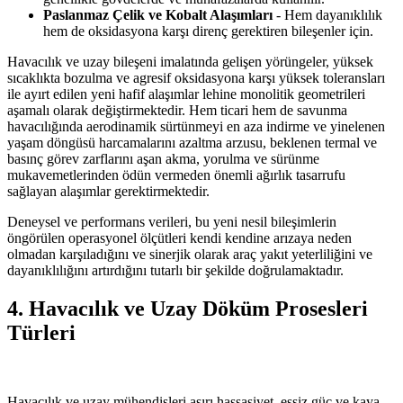
Paslanmaz Çelik ve Kobalt Alaşımları
- Hem dayanıklılık
hem de oksidasyona karşı direnç gerektiren bileşenler için.
Havacılık ve uzay bileşeni imalatında gelişen yörüngeler, yüksek
sıcaklıkta bozulma ve agresif oksidasyona karşı yüksek toleransları
ile ayırt edilen yeni hafif alaşımlar lehine monolitik geometrileri
aşamalı olarak değiştirmektedir. Hem ticari hem de savunma
havacılığında aerodinamik sürtünmeyi en aza indirme ve yinelenen
yaşam döngüsü harcamalarını azaltma arzusu, beklenen termal ve
basınç görev zarflarını aşan akma, yorulma ve sürünme
mukavemetlerinden ödün vermeden önemli ağırlık tasarrufu
sağlayan alaşımlar gerektirmektedir.
Deneysel ve performans verileri, bu yeni nesil bileşimlerin
öngörülen operasyonel ölçütleri kendi kendine arızaya neden
olmadan karşıladığını ve sinerjik olarak araç yakıt yeterliliğini ve
dayanıklılığını artırdığını tutarlı bir şekilde doğrulamaktadır.
4. Havacılık ve Uzay Döküm Prosesleri
Türleri
Havacılık ve uzay mühendisleri aşırı hassasiyet, eşsiz güç ve kaya