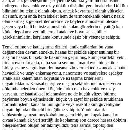
alan, ancak genelleştirilmiş söylemde sıklıkla yardımcı statüsüne
indirgenen havacılık ve uzay döküm disiplini yer almaktadır. Döküm
biliminin bu teknik olarak olgun, ancak kavramsal olarak yükselen
alt sınıfı, aynı anda hem iskelet hem de termomekanik olarak nazik
olan karmaşık geometriler üretme ve böylece atmosferin ötesine
geçen veya belli belirsiz atmosferde kalan görevlerin dayattığı katı
kütle, depolama verimli termal atalet ve boyutsal stabilite
gereksinimlerini karşılama konusunda eşsiz bir yeteneğe sahiptir.
Temel eritme ve katılaştırma dizileri, antik çağlardan bu yana
değişmeden devam etmekte, hassas bir şekilde süper ısıtılmış bir
alaşımı hassas bir şekilde bakımdan geçirilmiş, kum çekirdekli vekil
bir alıcıya sokmakta, daha sonra sıvının tamamlayıcı bir şekilde
birleşmesine ve gradyan donmasına izin vermektedir - ancak sanatın
havacılık ve uzay enkarnasyonu, nanometre ve saniyelere eşdeğer
aralıklarla kalem tutan boyutsal ve ısı taşıma kriterlerini
dayatmaktadır. Karasal enerji ve ulaşım sektörlerine hizmet veren
dökümhanelerden önemli ölçüde farklı olan havacılık ve uzay
varyantı, ne istatistiksel toleranslara ne de küçük yüzey bitirme
paylarına boyun eğmektedir; küçük ve zayıf bir şekilde tutuklanan
normatif işlem, kanat bütünlüğüne veya reaktif akım güvenliğine
dayatıldığında ölümcül bir eğilime sahiptir. Yönlü olarak
katılaştırılmış, uzatılmış kobalt tungsten iridyum kapak kanatları
cıvata kanadı ek yeri sertliği ile kaplanmış son derece hassas döküm
bileşenlerden oluşan bir takımyıldızı; tetra sarmal topolojiden