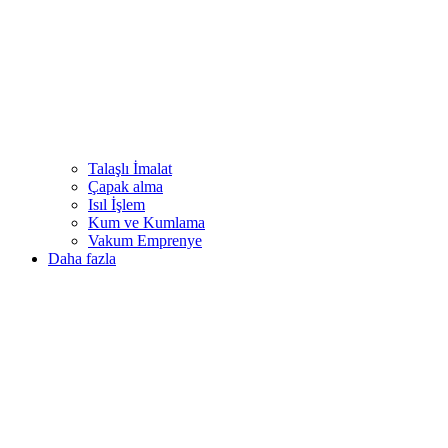
Talaşlı İmalat
Çapak alma
Isıl İşlem
Kum ve Kumlama
Vakum Emprenye
Daha fazla