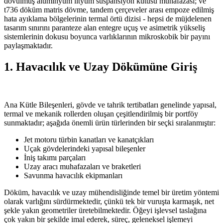
dövülmüş alüminyum lityum süspansiyon kutusu muhafazası; ve
t736 döküm matris dövme, tandem çerçeveler arası empoze edilmiş
hata ayıklama bölgelerinin termal örtü dizisi - hepsi de müjdelenen
tasarım sınırını paranteze alan entegre uçuş ve asimetrik yükseliş
sistemlerinin dokusu boyunca varlıklarının mikroskobik bir payını
paylaşmaktadır.
1. Havacılık ve Uzay Dökümüne Giriş
Ana Kütle Bileşenleri, gövde ve tahrik tertibatları genelinde yapısal,
termal ve mekanik rollerden oluşan çeşitlendirilmiş bir portföy
sunmaktadır; aşağıda önemli ürün türlerinden bir seçki sıralanmıştır:
Jet motoru türbin kanatları ve kanatçıkları
Uçak gövdelerindeki yapısal bileşenler
İniş takımı parçaları
Uzay aracı muhafazaları ve braketleri
Savunma havacılık ekipmanları
Döküm, havacılık ve uzay mühendisliğinde temel bir üretim yöntemi
olarak varlığını sürdürmektedir, çünkü tek bir vuruşta karmaşık, net
şekle yakın geometriler üretebilmektedir. Öğeyi işlevsel taslağına
çok yakın bir şekilde imal ederek, süreç, geleneksel işlemeyi