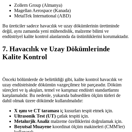
Zollern Group (Almanya)
Magellan Aerospace (Kanada)
MetalTek International (ABD)
Bu üreticiler sadece havacılık ve uzay dökümlerinin üretiminde
değil, aynı zamanda yeni mühendislik, malzeme bilimi ve
endüstriyel kalite kontrol alanlarında da üstünlüklerini korumaktadır.
7. Havacılık ve Uzay Dökümlerinde
Kalite Kontrol
Önceki bölümlerde de belirtildiği gibi, kalite kontrol havacılık ve
uzay endüstrisinde dökümün vazgeçilmez bir parçasıdır. Döküm
süreçleri ve iş akışları, temel ve karışmaz endüstri standartlarını
karşılamalıdır. Bu nedenle, yukarıda bahsedilen ölçüm türleri de
dahil olmak üzere dökümde kullanılmalıdır:
X ışını ve CT taraması
iç kusurları tespit etmek için.
Ultrasonik Test (UT)
çatlak tespiti için.
Metalurjik Analiz
malzeme özelliklerini doğrulamak için.
Boyutsal Muayene
koordinat ölçüm makineleri (CMM'ler)
kullanarak.