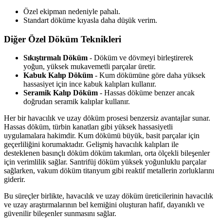
Özel ekipman nedeniyle pahalı.
Standart döküme kıyasla daha düşük verim.
Diğer Özel Döküm Teknikleri
Sıkıştırmalı Döküm
- Döküm ve dövmeyi birleştirerek
yoğun, yüksek mukavemetli parçalar üretir.
Kabuk Kalıp Döküm
- Kum dökümüne göre daha yüksek
hassasiyet için ince kabuk kalıpları kullanır.
Seramik Kalıp Döküm
- Hassas döküme benzer ancak
doğrudan seramik kalıplar kullanır.
Her bir havacılık ve uzay döküm prosesi benzersiz avantajlar sunar.
Hassas döküm, türbin kanatları gibi yüksek hassasiyetli
uygulamalara hakimdir. Kum dökümü büyük, basit parçalar için
geçerliliğini korumaktadır. Gelişmiş havacılık kalıpları ile
desteklenen basınçlı döküm
döküm takımları, orta ölçekli bileşenler
için verimlilik sağlar. Santrifüj döküm yüksek yoğunluklu parçalar
sağlarken, vakum döküm titanyum gibi reaktif metallerin zorluklarını
giderir.
Bu süreçler birlikte, havacılık ve uzay döküm üreticilerinin havacılık
ve uzay araştırmalarının bel kemiğini oluşturan hafif, dayanıklı ve
güvenilir bileşenler sunmasını sağlar.