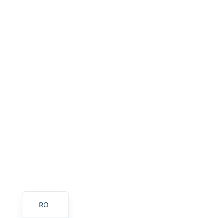
HU
PT
AR
TR
PL
NL
RU
DE
ES
FR
IT
EN
RO