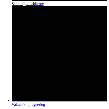
Sand- og kuleblåsing
Vakuumimpregnering