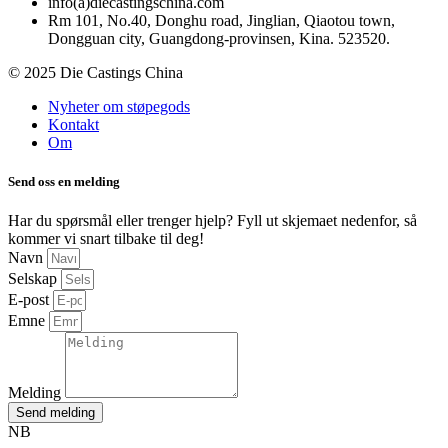
info(a)diecastingschina.com
Rm 101, No.40, Donghu road, Jinglian, Qiaotou town,
Dongguan city, Guangdong-provinsen, Kina. 523520.
© 2025 Die Castings China
Nyheter om støpegods
Kontakt
Om
Send oss en melding
Har du spørsmål eller trenger hjelp? Fyll ut skjemaet nedenfor, så
kommer vi snart tilbake til deg!
Navn
Selskap
E-post
Emne
Melding
Send melding
NB