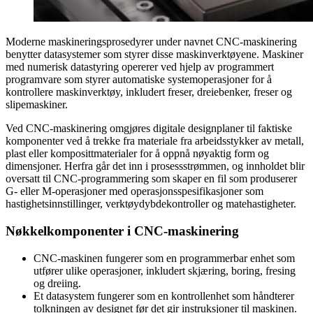
Moderne maskineringsprosedyrer under navnet CNC-maskinering
benytter datasystemer som styrer disse maskinverktøyene. Maskiner
med numerisk datastyring opererer ved hjelp av programmert
programvare som styrer automatiske systemoperasjoner for å
kontrollere maskinverktøy, inkludert freser, dreiebenker, freser og
slipemaskiner.
Ved CNC-maskinering omgjøres digitale designplaner til faktiske
komponenter ved å trekke fra materiale fra arbeidsstykker av metall,
plast eller komposittmaterialer for å oppnå nøyaktig form og
dimensjoner. Herfra går det inn i prosessstrømmen, og innholdet blir
oversatt til CNC-programmering som skaper en fil som produserer
G- eller M-operasjoner med operasjonsspesifikasjoner som
hastighetsinnstillinger, verktøydybdekontroller og matehastigheter.
Nøkkelkomponenter i CNC-maskinering
CNC-maskinen fungerer som en programmerbar enhet som
utfører ulike operasjoner, inkludert skjæring, boring, fresing
og dreiing.
Et datasystem fungerer som en kontrollenhet som håndterer
tolkningen av designet før det gir instruksjoner til maskinen.