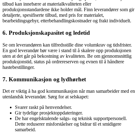
tilbud kan innebære at materialkvaliteten eller
produksjonsstandardene ikke holder mål. Finn leverandører som gir
detaljerte, spesifiserte tilbud, med pris for materialet,
bearbeidingsgebyr, etterbehandlingskostnader og frakt individuelt.
6. Produksjonskapasitet og ledetid
Se om leverandøren kan tilfredsstille dine volumkrav og tidsfrister.
En god leverandør bør være i stand til å skalere opp produksjonen
uten at det går på bekostning av kvaliteten. Be om gjennomsnittlig
produksjonstid, status på ordrereserven og evnen til å håndtere
hastebestillinger.
7. Kommunikasjon og lydhørhet
Det er viktig å ha god kommunikasjon når man samarbeider med en
utenlandsk leverandør. Sørg for at selskapet:
Svarer raskt på henvendelser.
Gir tydelige prosjektoppdateringer.
De har engelsktalende salgs- og teknisk supportpersonell.
Dette reduserer misforståelser og bidrar til et smidigere
samarbeid.