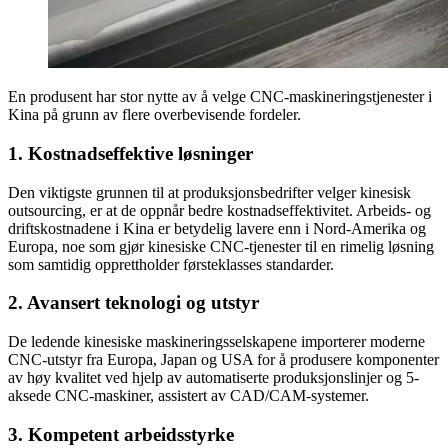
En produsent har stor nytte av å velge CNC-maskineringstjenester i
Kina på grunn av flere overbevisende fordeler.
1. Kostnadseffektive løsninger
Den viktigste grunnen til at produksjonsbedrifter velger kinesisk
outsourcing, er at de oppnår bedre kostnadseffektivitet. Arbeids- og
driftskostnadene i Kina er betydelig lavere enn i Nord-Amerika og
Europa, noe som gjør kinesiske CNC-tjenester til en rimelig løsning
som samtidig opprettholder førsteklasses standarder.
2. Avansert teknologi og utstyr
De ledende kinesiske maskineringsselskapene importerer moderne
CNC-utstyr fra Europa, Japan og USA for å produsere komponenter
av høy kvalitet ved hjelp av automatiserte produksjonslinjer og 5-
aksede CNC-maskiner, assistert av CAD/CAM-systemer.
3. Kompetent arbeidsstyrke