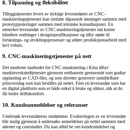
8. Tilpasning og fleksibilitet
Tilleggstjenester levert av dyktige leverandører av CNC-
maskineringstjenester kan omfatte tilpassede løsninger sammen med
prototypjusteringer sammen med tekniske konsultasjoner. En
utmerket leverandør av CNC-maskineringstjenester må kunne
håndtere endringer i designspesifikasjoner og tilby støtte til
forsknings- og utviklingsprosesser og utføre produksjonsarbeid med
lavt volum.
9. CNC-maskineringstjenester på nett
Det moderne markedet for CNC-maskinering i Kina tilbyr
maskinverkstedtjenester gjennom nettbaserte grensesnitt som godtar
opplasting av CAD-filer, og som deretter genererer umiddelbare
prisoverslag som kan bestilles på nettet. Finn en leverandør som har
en digital plattform som er både enkel å bruke og sikker, slik at du
får bedre driftskomfort.
10. Kundeanmeldelser og referanser
Undersøk leverandørens omdømme. Evalueringen av en leverandør
blir mulig gjennom å undersøke anmeldelser på nettet sammen med
attester og casestudier. Du kan alltid be om kundeuttalelser og