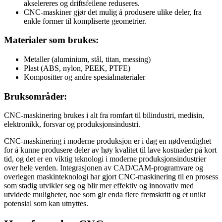
akselereres og driftsfeilene reduseres.
CNC-maskiner gjør det mulig å produsere ulike deler, fra
enkle former til kompliserte geometrier.
Materialer som brukes:
Metaller (aluminium, stål, titan, messing)
Plast (ABS, nylon, PEEK, PTFE)
Kompositter og andre spesialmaterialer
Bruksområder:
CNC-maskinering brukes i alt fra romfart til bilindustri, medisin,
elektronikk, forsvar og produksjonsindustri.
CNC-maskinering i moderne produksjon er i dag en nødvendighet
for å kunne produsere deler av høy kvalitet til lave kostnader på kort
tid, og det er en viktig teknologi i moderne produksjonsindustrier
over hele verden. Integrasjonen av CAD/CAM-programvare og
overlegen maskinteknologi har gjort CNC-maskinering til en prosess
som stadig utvikler seg og blir mer effektiv og innovativ med
utvidede muligheter, noe som gir enda flere fremskritt og et unikt
potensial som kan utnyttes.