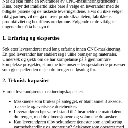
Når du skal finne en leverandør av CNC-maskineringstjenester i
Kina, betyr det imidlertid ikke bare å velge en leverandør med de
billigste prisene og de raskeste leveringstidene. Hvis du ikke velger
riktig partner, vil det gå ut over produktkvaliteten, fabrikkens
produktivitet og bedriftens omdømme. Følgende er de viktigste
tingene du må ta hensyn til.
1. Erfaring og ekspertise
Søk etter leverandører med lang erfaring innen CNC-maskinering.
En god leverandør har etablert seg i ulike bransjer og materialer.
Undersøk og sjekk om de har kompetanse på å gjennomføre
komplekse prosjekter, stramme toleranser eller spesialiserte prosesser
som gjenspeiler den nisjen du trenger en løsning for.
2. Teknisk kapasitet
Vurder leverandørens maskineringskapasitet:
Maskinene som brukes på anlegget, er blant annet 3-aksede,
5-aksede og sveitsiske dreiebenker.
Leverandøren bør være i stand til å bearbeide de materialene
du trenger, med de dimensjonene og volumene du ønsker.
Kan leverandøren tilby sekundære tjenester som anodisering,
varmebehandling og montering? Selskaper som opererer med