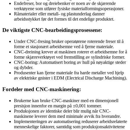
Endefreser, bor og dreiebenker er noen av de skjærende
verktøyene som utfører fysiske materialformingsoperasjoner.
Råmaterialer eller metall- og plastunderlag danner
arbeidsstykket før det formes til det endelige produktet.
De viktigste CNC-bearbeidingsprosessene:
Under CNC-fresing bruker operatørene roterende freser til å
forme et stasjonært arbeidsemne ved å fjerne materiale.
CNC-dreining krever at maskinen roterer et arbeidsemne for å
forme skjæreverktøyet ved fremstilling av sylindriske former.
CNC-boring: Automatisert boring av hull på nøyaktige steder
og dybder.
Produsenter kan fjerne materiale fra harde metaller ved hjelp
av elektriske gnister i EDM (Electrical Discharge Machining).
Fordeler med CNC-maskinering:
Brukerne kan bruke CNC-maskiner med en dimensjonell
presisjon innenfor en margin på ±0,001 tommer.
Produksjonen av identiske deler blir mulig når CNC-
maskinene leverer dem med minimale avvik fra hverandre.
Implementeringen av automatisering reduserer arbeidsrelaterte
menneskelige faktorer, samtidig som produksjonsaktivitetene