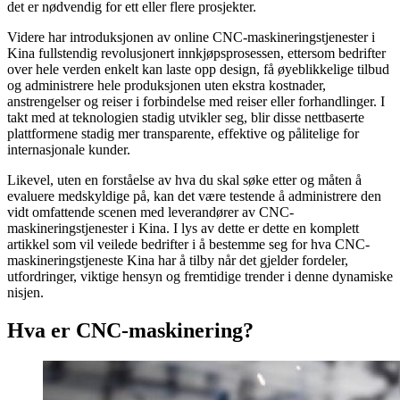
det er nødvendig for ett eller flere prosjekter.
Videre har introduksjonen av online CNC-maskineringstjenester i
Kina fullstendig revolusjonert innkjøpsprosessen, ettersom bedrifter
over hele verden enkelt kan laste opp design, få øyeblikkelige tilbud
og administrere hele produksjonen uten ekstra kostnader,
anstrengelser og reiser i forbindelse med reiser eller forhandlinger. I
takt med at teknologien stadig utvikler seg, blir disse nettbaserte
plattformene stadig mer transparente, effektive og pålitelige for
internasjonale kunder.
Likevel, uten en forståelse av hva du skal søke etter og måten å
evaluere medskyldige på, kan det være testende å administrere den
vidt omfattende scenen med leverandører av CNC-
maskineringstjenester i Kina. I lys av dette er dette en komplett
artikkel som vil veilede bedrifter i å bestemme seg for hva CNC-
maskineringstjeneste Kina har å tilby når det gjelder fordeler,
utfordringer, viktige hensyn og fremtidige trender i denne dynamiske
nisjen.
Hva er CNC-maskinering?