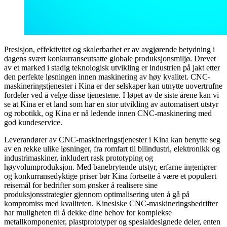
Presisjon, effektivitet og skalerbarhet er av avgjørende betydning i
dagens svært konkurranseutsatte globale produksjonsmiljø. Drevet
av et marked i stadig teknologisk utvikling er industrien på jakt etter
den perfekte løsningen innen maskinering av høy kvalitet. CNC-
maskineringstjenester i Kina er der selskaper kan utnytte uovertrufne
fordeler ved å velge disse tjenestene. I løpet av de siste årene kan vi
se at Kina er et land som har en stor utvikling av automatisert utstyr
og robotikk, og Kina er nå ledende innen CNC-maskinering med
god kundeservice.
Leverandører av CNC-maskineringstjenester i Kina kan benytte seg
av en rekke ulike løsninger, fra romfart til bilindustri, elektronikk og
industrimaskiner, inkludert rask prototyping og
høyvolumproduksjon. Med banebrytende utstyr, erfarne ingeniører
og konkurransedyktige priser bør Kina fortsette å være et populært
reisemål for bedrifter som ønsker å realisere sine
produksjonsstrategier gjennom optimalisering uten å gå på
kompromiss med kvaliteten. Kinesiske CNC-maskineringsbedrifter
har muligheten til å dekke dine behov for komplekse
metallkomponenter, plastprototyper og spesialdesignede deler, enten