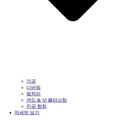
가공
디버링
열처리
샌드 & 샷 블라스팅
진공 함침
자세히 보기