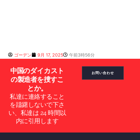
ゴーデン
9月 17, 2025
午前3時56分
中国のダイカスト
お問い合わせ
の製造者を捜すこ
とか。
私達に連絡すること
ES_MX
を躊躇しないで下さ
RO
い、私達は 24 時間以
内に引用します
NB
SV