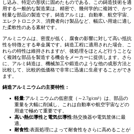
し込み、特定の形状に固めたものである。この鋳造技術を適
用する一般的な製造業は、精密で、幾何学的に複雑で、かつ
軽量な部品の製造です。鋳造アルミは、自動車、航空宇宙、
エレクトロニクス、消費者向け製品など、幅広い用途に適し
た柔軟性のある素材です。
アルミニウムは、密度が低く、腐食の影響に対して高い抵抗
性を特徴とする卑金属です。鋳造工程に適用された場合、こ
れらの特性は維持されますが、後処理をほとんど行うことな
く複雑な部品を製造する機会をメーカーに提供します。さら
に、アルミ鋳造は、機械加工や鍛造のような他の成形方法と
比較して、比較的低価格で非常に迅速に生産することができ
ます。
鋳造アルミニウムの主要特性：
軽量
:アルミニウムの低密度（～2.7g/cm³）は、部品の
重量を大幅に削減し、これは自動車や航空宇宙などの
用途で極めて重要です。
高い熱伝導性と電気伝導性
:熱交換器や電気筐体に最
適。
耐食性
:表面処理によって耐食性をさらに高めることが