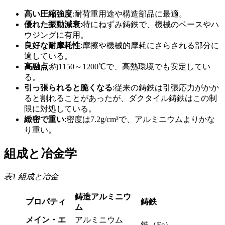
高い圧縮強度
:耐荷重用途や構造部品に最適。
優れた振動減衰
:特にねずみ鋳鉄で、機械のベースやハ
ウジングに有用。
良好な耐摩耗性
:摩擦や機械的摩耗にさらされる部分に
適している。
高融点
:約1150～1200℃で、高熱環境でも安定してい
る。
引っ張られると脆くなる
:従来の鋳鉄は引張応力がかか
ると割れることがあったが、ダクタイル鋳鉄はこの制
限に対処している。
緻密で重い
:密度は7.2g/cm³で、アルミニウムよりかな
り重い。
組成と冶金学
表1 組成と冶金
鋳造アルミニウ
プロパティ
鋳鉄
ム
メイン・エ
アルミニウム
鉄（Fe）