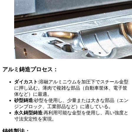
アルミ鋳造プロセス：
ダイカスト
:溶融アルミニウムを加圧下でスチール金型
に押し込む。薄肉で複雑な部品（自動車筐体、電子筐
体など）に最適。
砂型鋳造
:砂型を使用し、少量または大きな部品（エン
ジンブロック、工業部品など）に適している。
永久鋳型鋳造
:再利用可能な金型を使用し、高い強度と
寸法安定性を実現。
鋳鉄製法：