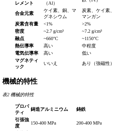
レメント
（Al）
ケイ素、銅、マ
炭素、ケイ素、
合金元素
グネシウム
マンガン
炭素含有量
<1%
>2%
密度
~2.7 g/cm³
~7.2 g/cm³
融点
~660°C
~1150°C
熱伝導率
高い
中程度
電気伝導率
高い
低い
マグネティ
いいえ
あり（強磁性）
ック
機械的特性
表2 機械的特性
プロパ
鋳造アルミニウム
鋳鉄
ティ
引張強
150-400 MPa
200-400 MPa
度