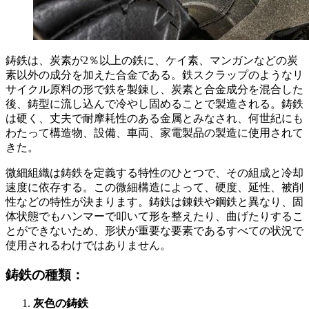
鋳鉄は、炭素が2％以上の鉄に、ケイ素、マンガンなどの炭
素以外の成分を加えた合金である。鉄スクラップのようなリ
サイクル原料の形で鉄を製錬し、炭素と合金成分を混合した
後、鋳型に流し込んで冷やし固めることで製造される。鋳鉄
は硬く、丈夫で耐摩耗性のある金属とみなされ、何世紀にも
わたって構造物、設備、車両、家電製品の製造に使用されて
きた。
微細組織は鋳鉄を定義する特性のひとつで、その組成と冷却
速度に依存する。この微細構造によって、硬度、延性、被削
性などの特性が決まります。鋳鉄は錬鉄や鋼鉄と異なり、固
体状態でもハンマーで叩いて形を整えたり、曲げたりするこ
とができないため、形状が重要な要素であるすべての状況で
使用されるわけではありません。
鋳鉄の種類：
灰色の鋳鉄