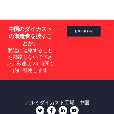
中国のダイカスト
お問い合わせ
の製造者を捜すこ
とか。
私達に連絡すること
を躊躇しないで下さ
い、私達は 24 時間以
内に引用します
ES_MX
RO
NB
SV
アルミダイカスト工場（中国
KO