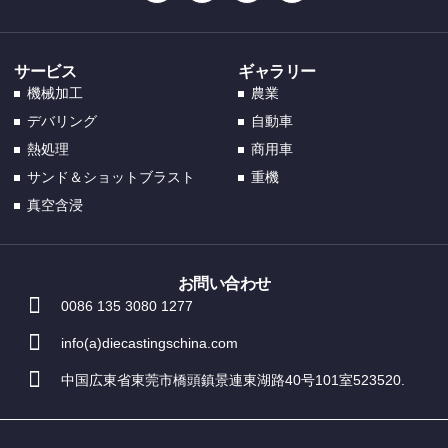
DA
FI
EL
サービス
ギャラリー
機械加工
農業
CS
デバリング
自動車
EN_GB
熱処理
商用車
HU
サンド＆ショットブラスト
重機
PT
真空含浸
AR
TR
お問い合わせ
PL
0086 135 3080 1277
NL
info(a)diecastingschina.com
RU
中国広東省東莞市橋頭鎮景連東湖路40号101室523520.
DE
ES