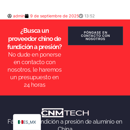
HU
admin
9 de septiembre de 2025
13:52
PT
AR
¿Busca un
PÓNGASE EN
TR
CONTACTO CON
proveedor chino de
NOSOTROS
PL
fundición a presión?
No dude en ponerse
NL
en contacto con
RU
nosotros, le haremos
DE
un presupuesto en
ES
24 horas
FR
IT
EN
Fábrica de fundición a presión de aluminio en
ES_MX
China