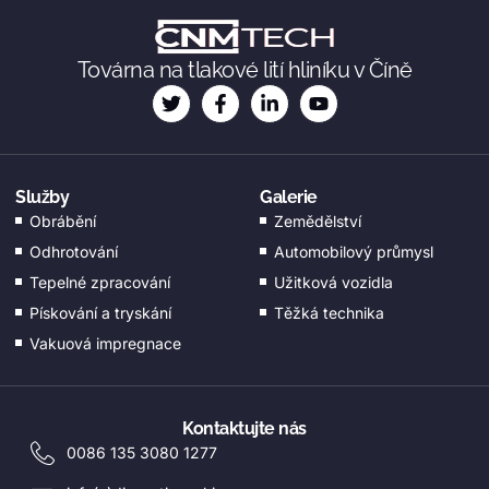
KO
JA
Továrna na tlakové lití hliníku v Číně
DA
FI
EL
Služby
Galerie
EN_GB
Obrábění
Zemědělství
HU
Odhrotování
Automobilový průmysl
PT
Tepelné zpracování
Užitková vozidla
AR
Pískování a tryskání
Těžká technika
Vakuová impregnace
TR
PL
NL
Kontaktujte nás
RU
0086 135 3080 1277
DE