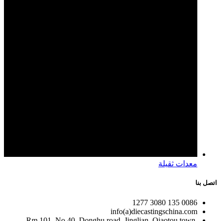
معدات ثقيلة
اتصل بنا
0086 135 3080 1277
info(a)diecastingschina.com
Rm 101, No.40, Donghu road, Jinglian, Qiaotou town,