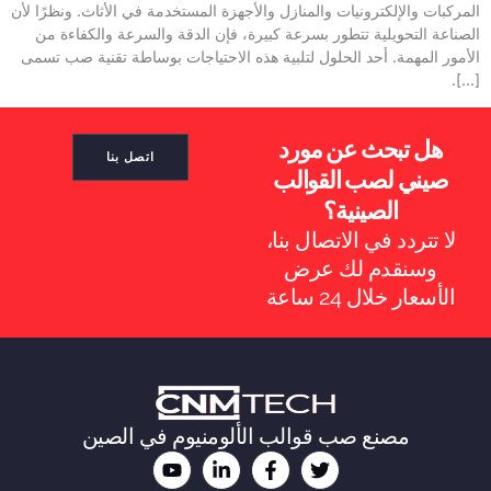
المركبات والإلكترونيات والمنازل والأجهزة المستخدمة في الأثاث. ونظرًا لأن
الصناعة التحويلية تتطور بسرعة كبيرة، فإن الدقة والسرعة والكفاءة من
الأمور المهمة. أحد الحلول لتلبية هذه الاحتياجات بوساطة تقنية صب تسمى
[...].
هل تبحث عن مورد
اتصل بنا
صيني لصب القوالب
الصينية؟
لا تتردد في الاتصال بنا،
ES_MX
وسنقدم لك عرض
RO
الأسعار خلال 24 ساعة
NB
SV
KO
JA
مصنع صب قوالب الألومنيوم في الصين
DA