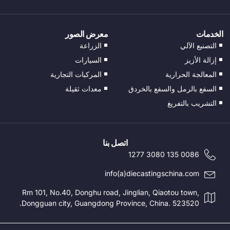
FI
EL
الخدمات
معرض الصور
CS
التصنيع الآلي
الزراعة
EN_GB
إزالة الأزيز
السيارات
HU
المعالجة الحرارية
المركبات التجارية
PT
السفع بالرمل والسفع بالخردق
معدات ثقيلة
التشريب بالتفريغ
TR
PL
NL
اتصل بنا
RU
0086 135 3080 1277
DE
info(a)diecastingschina.com
ES
Rm 101, No.40, Donghu road, Jinglian, Qiaotou town,
Dongguan city, Guangdong Province, China. 523520.
FR
IT